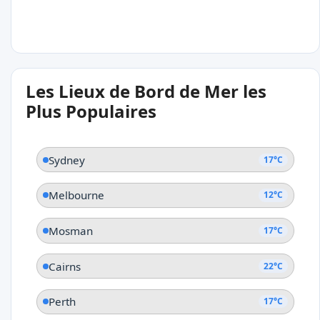
22°C
Les Lieux de Bord de Mer les
Palm Cove
Plus Populaires
Queensland
Sydney
17°C
Melbourne
12°C
Mosman
17°C
Cairns
22°C
Perth
17°C