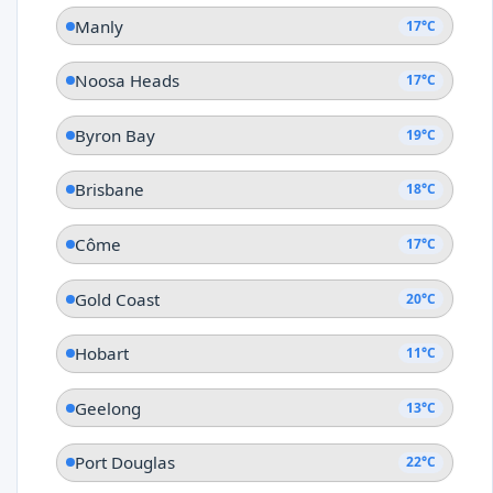
Manly
17°C
Noosa Heads
17°C
Byron Bay
19°C
Brisbane
18°C
Côme
17°C
Gold Coast
20°C
Hobart
11°C
Geelong
13°C
Port Douglas
22°C