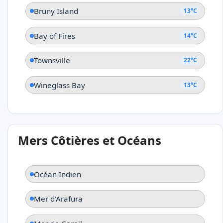
Bruny Island
13°C
Bay of Fires
14°C
Townsville
22°C
Wineglass Bay
13°C
Mers Côtières et Océans
Océan Indien
Mer d'Arafura