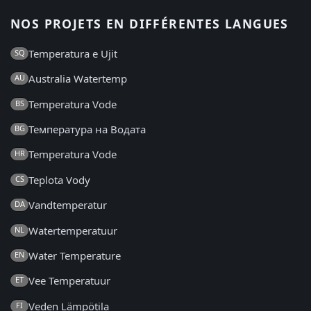
NOS PROJETS EN DIFFÉRENTES LANGUES
Temperatura e Ujit
SQ
Australia Watertemp
AU
Temperatura Vode
BS
Температура на Водата
BG
Temperatura Vode
HR
Teplota Vody
CS
Vandtemperatur
DA
Watertemperatuur
NL
Water Temperature
EN
Vee Temperatuur
ET
Veden Lämpötila
FI