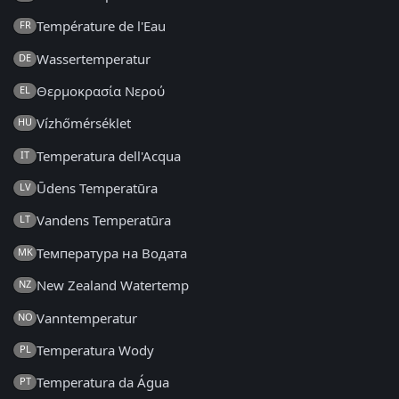
Température de l'Eau
FR
Wassertemperatur
DE
Θερμοκρασία Νερού
EL
Vízhőmérséklet
HU
Temperatura dell'Acqua
IT
Ūdens Temperatūra
LV
Vandens Temperatūra
LT
Температура на Водата
MK
New Zealand Watertemp
NZ
Vanntemperatur
NO
Temperatura Wody
PL
Temperatura da Água
PT