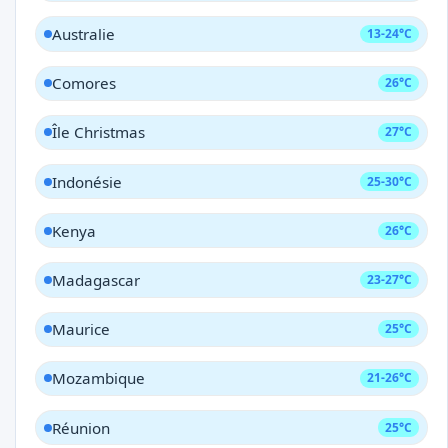
Australie
13-24°C
Comores
26°C
Île Christmas
27°C
Indonésie
25-30°C
Kenya
26°C
Madagascar
23-27°C
Maurice
25°C
Mozambique
21-26°C
Réunion
25°C