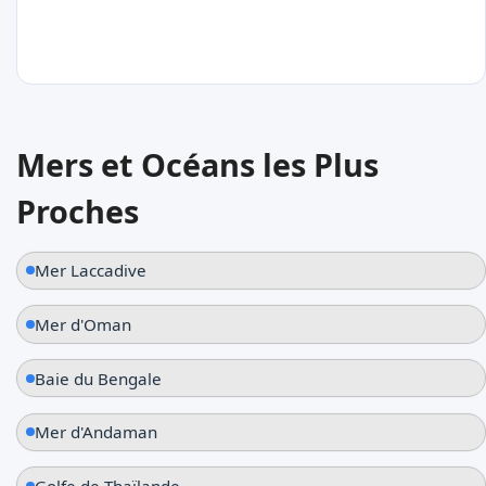
25
°C
Mers et Océans les Plus
Antsiranana
Proches
Madagascar
Mer Laccadive
Mer d'Oman
Baie du Bengale
Mer d'Andaman
Golfe de Thaïlande