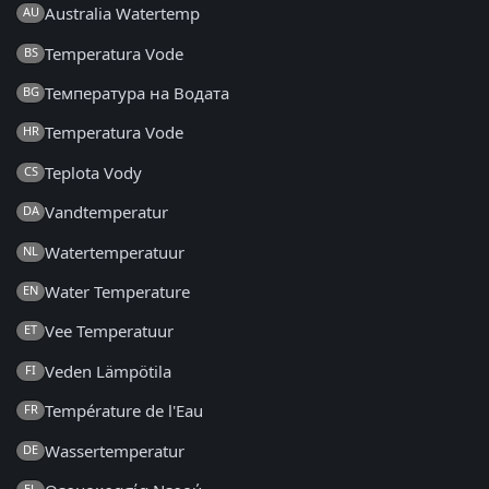
Australia Watertemp
AU
Temperatura Vode
BS
Температура на Водата
BG
Temperatura Vode
HR
Teplota Vody
CS
Vandtemperatur
DA
Watertemperatuur
NL
Water Temperature
EN
Vee Temperatuur
ET
Veden Lämpötila
FI
Température de l'Eau
FR
Wassertemperatur
DE
EL