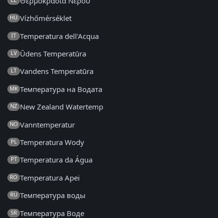
Θερμοκρασία Νερού
Vízhőmérséklet
HU
Temperatura dell'Acqua
IT
Ūdens Temperatūra
LV
Vandens Temperatūra
LT
Температура на Водата
MK
New Zealand Watertemp
NZ
Vanntemperatur
NO
Temperatura Wody
PL
Temperatura da Água
PT
Temperatura Apei
RO
Температура воды
RU
Температура Воде
SR