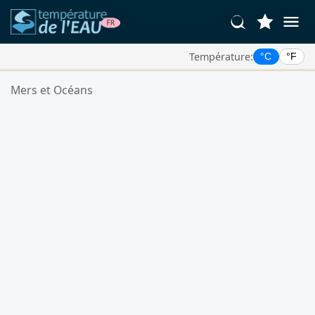
Température:
°C
°F
Vos Lieux Favoris:
Mers et Océans
Votre liste de favoris est vide.