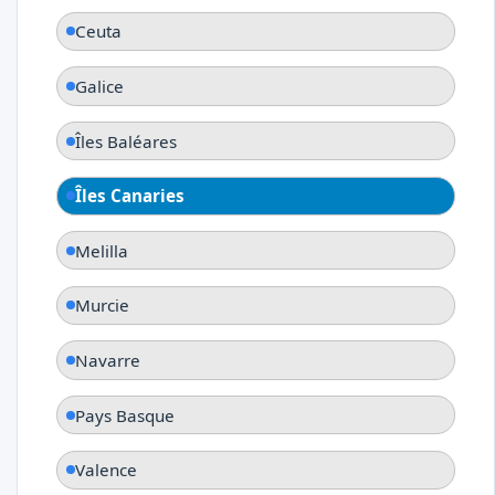
Ceuta
Galice
Îles Baléares
Îles Canaries
Melilla
Murcie
Navarre
Pays Basque
Valence