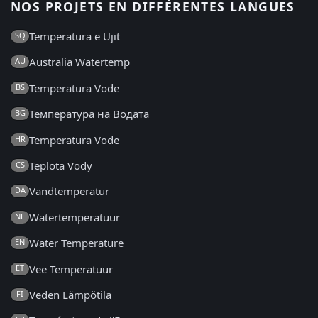
NOS PROJETS EN DIFFÉRENTES LANGUES
Temperatura e Ujit
SQ
Australia Watertemp
AU
Temperatura Vode
BS
Температура на Водата
BG
Temperatura Vode
HR
Teplota Vody
CS
Vandtemperatur
DA
Watertemperatuur
NL
Water Temperature
EN
Vee Temperatuur
ET
Veden Lämpötila
FI