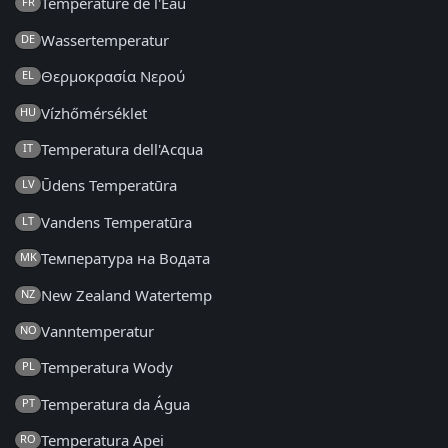
Température de l'Eau
FR
Wassertemperatur
DE
Θερμοκρασία Νερού
EL
Vízhőmérséklet
HU
Temperatura dell'Acqua
IT
Ūdens Temperatūra
LV
Vandens Temperatūra
LT
Температура на Водата
MK
New Zealand Watertemp
NZ
Vanntemperatur
NO
Temperatura Wody
PL
Temperatura da Água
PT
Temperatura Apei
RO