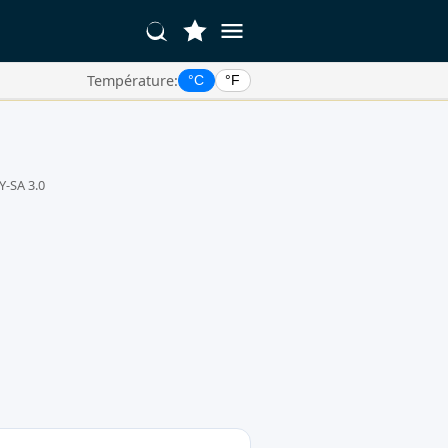
Température:
°C
°F
Y-SA 3.0