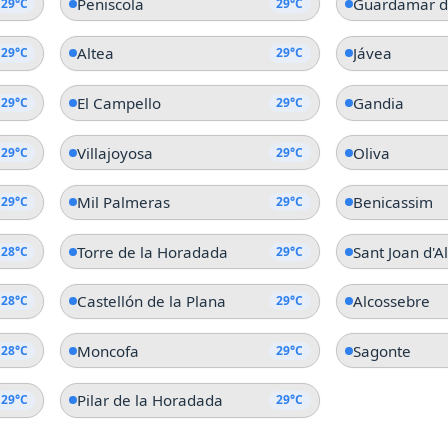
Peniscola
Guardamar d
29°C
29°C
Altea
Jávea
29°C
29°C
El Campello
Gandia
29°C
29°C
Villajoyosa
Oliva
29°C
29°C
Mil Palmeras
Benicassim
29°C
29°C
Torre de la Horadada
Sant Joan d'A
28°C
29°C
Castellón de la Plana
Alcossebre
28°C
29°C
Moncofa
Sagonte
28°C
29°C
Pilar de la Horadada
29°C
29°C