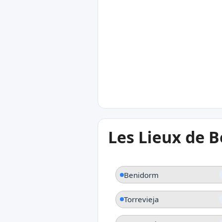
29°C
Calpe
29°C
Les Lieux de B
Torrenostra
Benidorm
Torrevieja