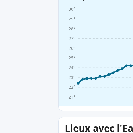
30°
29°
28°
27°
26°
25°
24°
23°
22°
21°
Lieux avec l'E