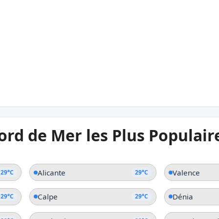
29°C
29
Altea
Alb
29°C
29
ord de Mer les Plus Populair
Torrevieja
Dén
Alicante
Valence
29°C
29°C
Calpe
Dénia
29°C
29°C