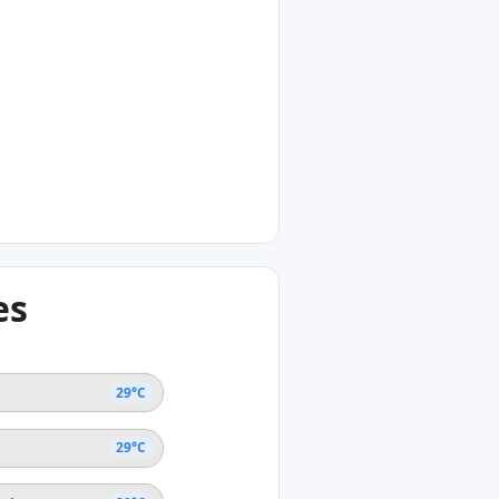
°C
ir
°C
es
ia
29°C
29°C