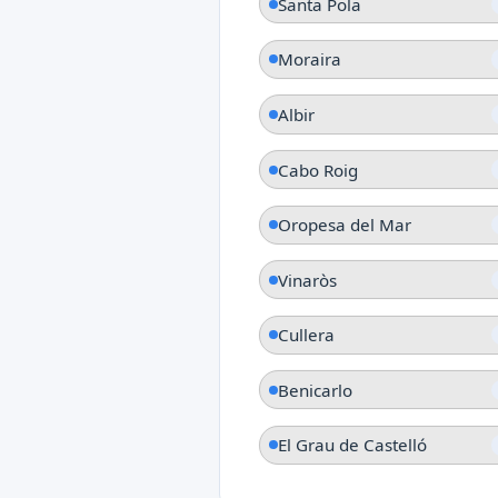
Santa Pola
Moraira
Albir
Cabo Roig
Oropesa del Mar
Vinaròs
Cullera
Benicarlo
El Grau de Castelló