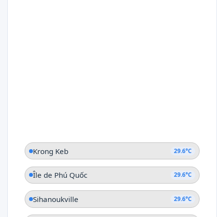
Krong Keb
29.6°C
Île de Phú Quốc
29.6°C
Sihanoukville
29.6°C