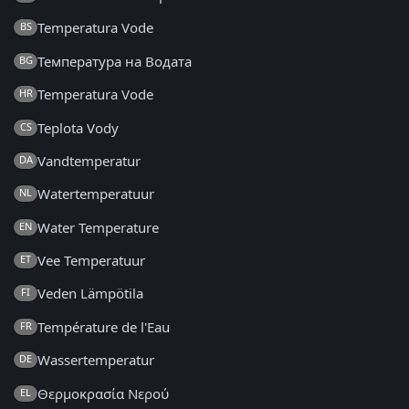
Temperatura Vode
BS
Температура на Водата
BG
Temperatura Vode
HR
Teplota Vody
CS
Vandtemperatur
DA
Watertemperatuur
NL
Water Temperature
EN
Vee Temperatuur
ET
Veden Lämpötila
FI
Température de l'Eau
FR
Wassertemperatur
DE
Θερμοκρασία Νερού
EL