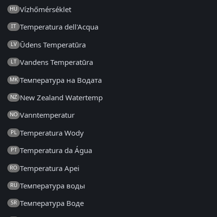
Vízhőmérséklet
HU
Temperatura dell'Acqua
IT
Ūdens Temperatūra
LV
Vandens Temperatūra
LT
Температура на Водата
MK
New Zealand Watertemp
NZ
Vanntemperatur
NO
Temperatura Wody
PL
Temperatura da Água
PT
Temperatura Apei
RO
Температура воды
RU
Температура Воде
SR