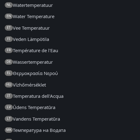
Watertemperatuur
NL
Water Temperature
EN
Vee Temperatuur
ET
Veden Lämpötila
FI
Température de l'Eau
FR
Wassertemperatur
DE
Θερμοκρασία Νερού
EL
Vízhőmérséklet
HU
Temperatura dell'Acqua
IT
Ūdens Temperatūra
LV
Vandens Temperatūra
LT
Температура на Водата
MK