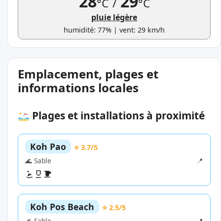
28
29
°C
/
°C
pluie légère
humidité: 77% | vent: 29 km/h
Emplacement, plages et
informations locales
Plages et installations à proximité
Koh Pao
⭐ 3.7/5
🌊 Sable
📍
Koh Pos Beach
⭐ 2.5/5
🌊 Sable
📍