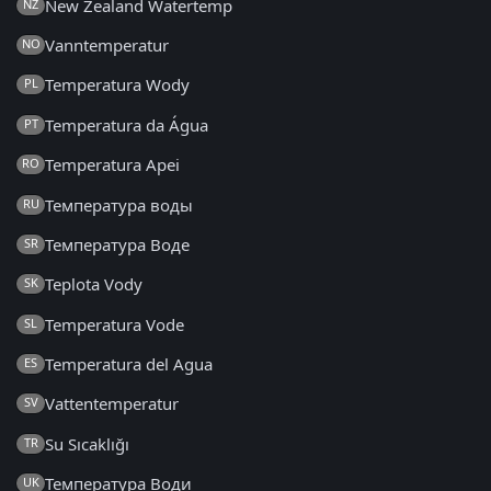
New Zealand Watertemp
NZ
Vanntemperatur
NO
Temperatura Wody
PL
Temperatura da Água
PT
Temperatura Apei
RO
Температура воды
RU
Температура Воде
SR
Teplota Vody
SK
Temperatura Vode
SL
Temperatura del Agua
ES
Vattentemperatur
SV
Su Sıcaklığı
TR
Температура Води
UK