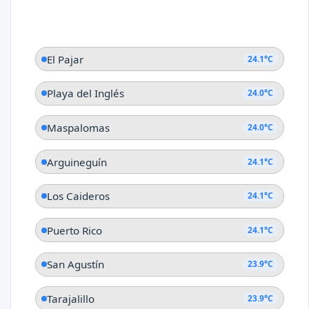
El Pajar
24.1°C
Playa del Inglés
24.0°C
Maspalomas
24.0°C
Arguineguín
24.1°C
Los Caideros
24.1°C
Puerto Rico
24.1°C
San Agustín
23.9°C
Tarajalillo
23.9°C