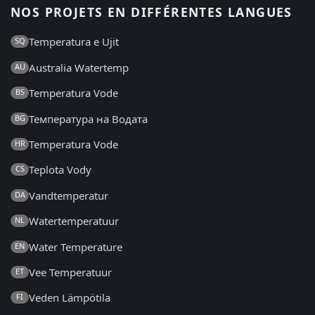
NOS PROJETS EN DIFFÉRENTES LANGUES
Temperatura e Ujit
SQ
Australia Watertemp
AU
Temperatura Vode
BS
Температура на Водата
BG
Temperatura Vode
HR
Teplota Vody
CS
Vandtemperatur
DA
Watertemperatuur
NL
Water Temperature
EN
Vee Temperatuur
ET
Veden Lämpötila
FI