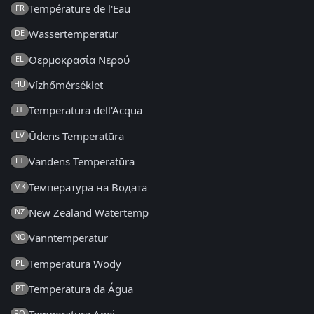
Température de l'Eau
FR
Wassertemperatur
DE
Θερμοκρασία Νερού
EL
Vízhőmérséklet
HU
Temperatura dell'Acqua
IT
Ūdens Temperatūra
LV
Vandens Temperatūra
LT
Температура на Водата
MK
New Zealand Watertemp
NZ
Vanntemperatur
NO
Temperatura Wody
PL
Temperatura da Água
PT
RO