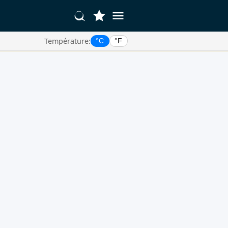
Température:
°C
°F