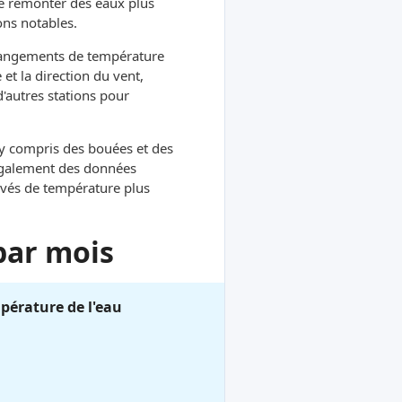
re remonter des eaux plus
ons notables.
hangements de température
et la direction du vent,
d'autres stations pour
, y compris des bouées et des
 également des données
evés de température plus
par mois
pérature de l'eau