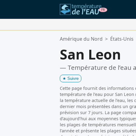
Vos Lieux Favoris:
Amérique du Nord
>
États-Unis
Votre liste de favoris est vide.
San Leon
— Température de l’eau a
★
Suivre
Cette page fournit des informations cl
température de l’eau pour San Leon (T
la température actuelle de l’eau, le
dernier mois présentées dans un gra
prévision sur 7 jours. La page compa
d’aujourd’hui aux moyennes typiques
les plages de températures mensuell
l’année et présente les plages située