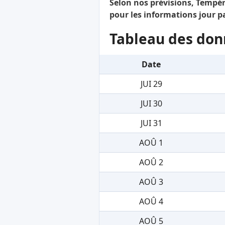
Selon nos prévisions, Tempéra
pour les informations jour pa
Tableau des don
Date
JUI 29
JUI 30
JUI 31
AOÛ 1
AOÛ 2
AOÛ 3
AOÛ 4
AOÛ 5