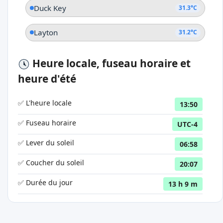
Duck Key
31.3°C
Layton
31.2°C
Heure locale, fuseau horaire et
heure d'été
✅ L'heure locale
13:50
✅ Fuseau horaire
UTC-4
✅ Lever du soleil
06:58
✅ Coucher du soleil
20:07
✅ Durée du jour
13 h 9 m