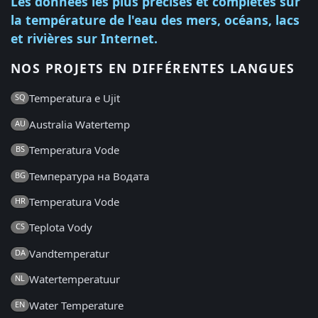
Les données les plus précises et complètes sur
la température de l'eau des mers, océans, lacs
et rivières sur Internet.
NOS PROJETS EN DIFFÉRENTES LANGUES
Temperatura e Ujit
SQ
Australia Watertemp
AU
Temperatura Vode
BS
Температура на Водата
BG
Temperatura Vode
HR
Teplota Vody
CS
Vandtemperatur
DA
Watertemperatuur
NL
Water Temperature
EN