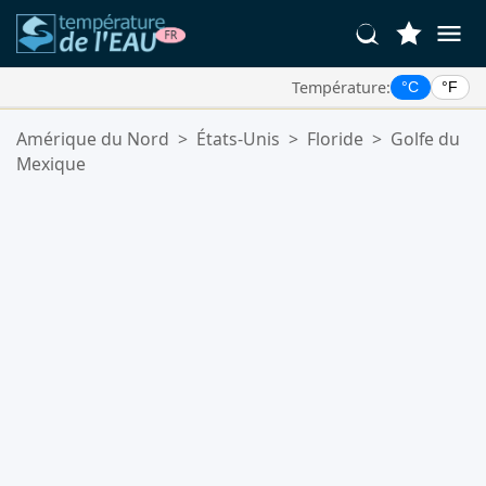
Température:
°C
°F
Vos Lieux Favoris:
Amérique du Nord
>
États-Unis
>
Floride
>
Golfe du
Votre liste de favoris est vide.
Mexique