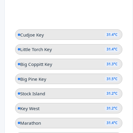
Cudjoe Key
31.4°C
Little Torch Key
31.4°C
Big Coppitt Key
31.3°C
Big Pine Key
31.5°C
Stock Island
31.2°C
Key West
31.2°C
Marathon
31.4°C