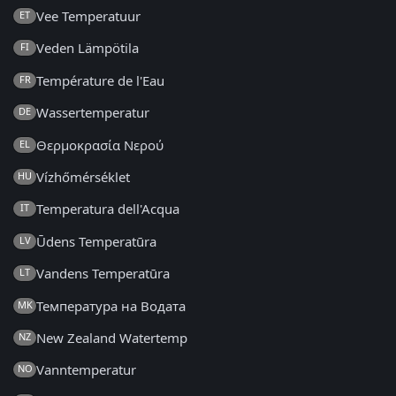
Vee Temperatuur
ET
Veden Lämpötila
FI
Température de l'Eau
FR
Wassertemperatur
DE
Θερμοκρασία Νερού
EL
Vízhőmérséklet
HU
Temperatura dell'Acqua
IT
Ūdens Temperatūra
LV
Vandens Temperatūra
LT
Температура на Водата
MK
New Zealand Watertemp
NZ
Vanntemperatur
NO