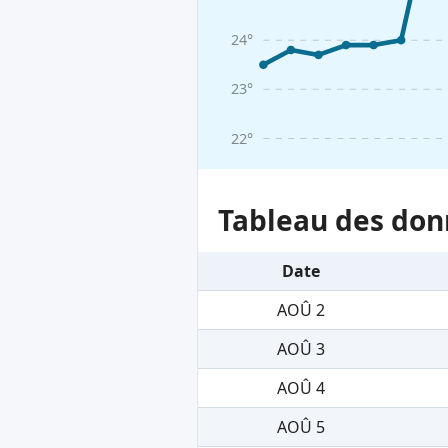
24°
23°
22°
Tableau des don
Date
AOÛ 2
AOÛ 3
AOÛ 4
AOÛ 5