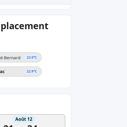
emplacement
nt-Bernard
22.0°C
Lac
22.9°C
Août 12