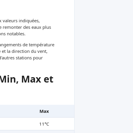
x valeurs indiquées,
re remonter des eaux plus
ons notables.
hangements de température
et la direction du vent,
d'autres stations pour
Min, Max et
Max
11°C