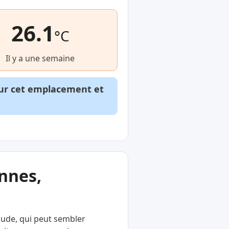
26.1
°C
Il y a une semaine
our cet emplacement et
nnes,
haude, qui peut sembler