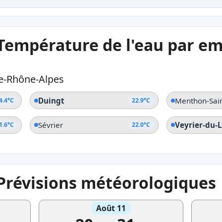
 Température de l'eau par 
e-Rhône-Alpes
Duingt
Menthon-Sai
4.4°C
22.9°C
Sévrier
Veyrier-du-
1.6°C
22.0°C
 Prévisions météorologiques
Août 11