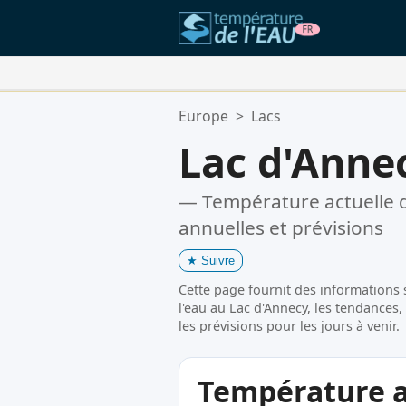
Vos Lieux Favoris:
Europe
>
Lacs
Votre liste de favoris est vide.
Lac d'Anne
— Température actuelle d
annuelles et prévisions
★
Suivre
Cette page fournit des informations 
l'eau au Lac d'Annecy, les tendances
les prévisions pour les jours à venir.
Température ac