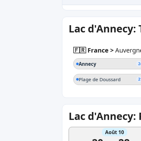
Lac d'Annecy:
🇫🇷 France
>
Auvergn
Annecy
2
Plage de Doussard
2
Lac d'Annecy:
Août 10