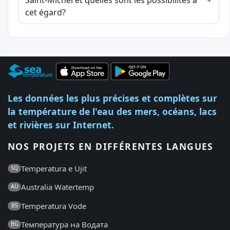
Saint-Michel et quelles sont les possibilités à
cet égard?
Les données les plus précises et complètes sur
la température de l'eau des mers, océans, lacs
et rivières sur Internet.
NOS PROJETS EN DIFFÉRENTES LANGUES
Temperatura e Ujit
SQ
Australia Watertemp
AU
Temperatura Vode
BS
Температура на Водата
BG