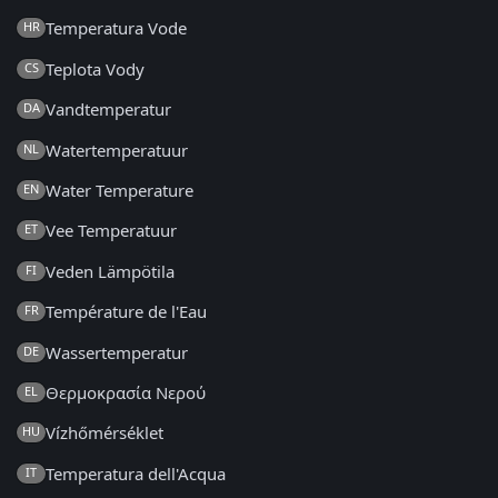
Temperatura Vode
HR
Teplota Vody
CS
Vandtemperatur
DA
Watertemperatuur
NL
Water Temperature
EN
Vee Temperatuur
ET
Veden Lämpötila
FI
Température de l'Eau
FR
Wassertemperatur
DE
Θερμοκρασία Νερού
EL
Vízhőmérséklet
HU
Temperatura dell'Acqua
IT