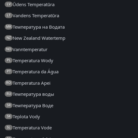
Ūdens Temperatūra
LV
Vandens Temperatūra
LT
Температура на Водата
MK
New Zealand Watertemp
NZ
Vanntemperatur
NO
Temperatura Wody
PL
Temperatura da Água
PT
Temperatura Apei
RO
Температура воды
RU
Температура Воде
SR
Teplota Vody
SK
Temperatura Vode
SL