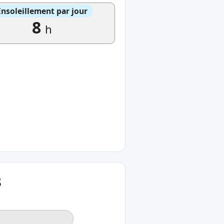
Ensoleillement par jour
8
h
s