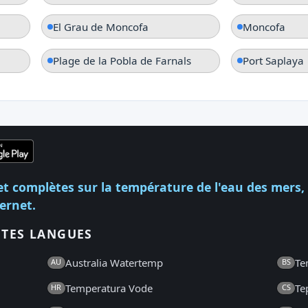
El Grau de Moncofa
Moncofa
Plage de la Pobla de Farnals
Port Saplaya
et complètes sur la température de l'eau des mers,
ternet.
NTES LANGUES
Australia Watertemp
Te
AU
BS
Temperatura Vode
Te
HR
CS