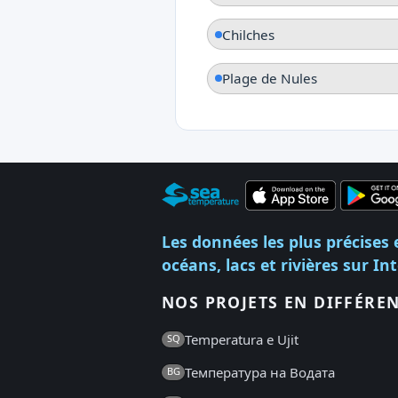
Chilches
Plage de Nules
Les données les plus précises 
océans, lacs et rivières sur In
NOS PROJETS EN DIFFÉRE
Temperatura e Ujit
SQ
Температура на Водата
BG