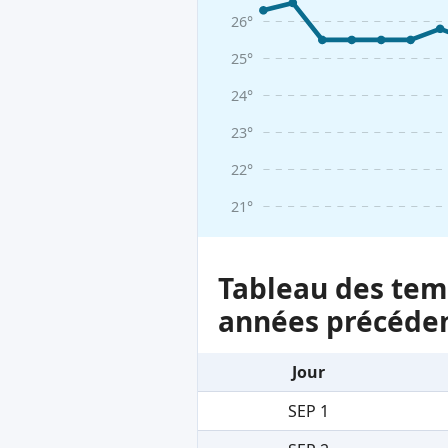
26°
25°
24°
23°
22°
21°
Tableau des temp
années précéde
Jour
SEP 1