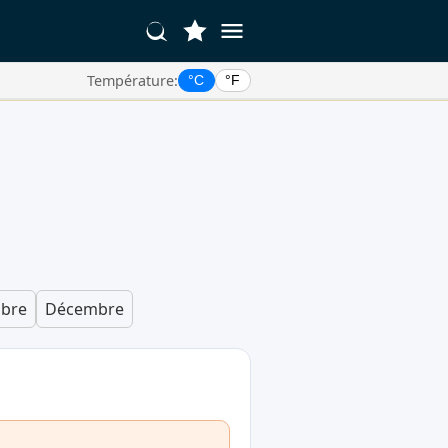
Température:
°C
°F
bre
Décembre