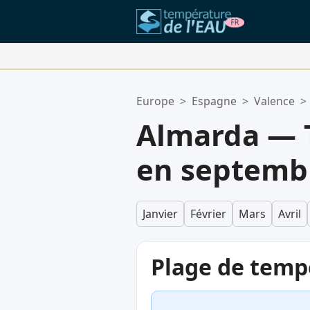
Vos Lieux Favoris:
Europe
>
Espagne
>
Valence
>
Votre liste de favoris est vide.
Almarda — 
en septemb
Janvier
Février
Mars
Avril
Plage de temp