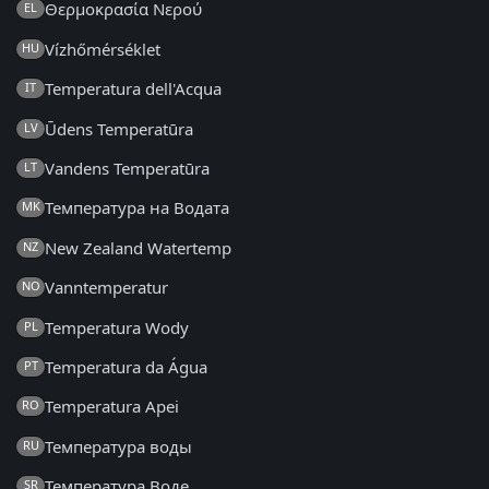
Θερμοκρασία Νερού
EL
Vízhőmérséklet
HU
Temperatura dell'Acqua
IT
Ūdens Temperatūra
LV
Vandens Temperatūra
LT
Температура на Водата
MK
New Zealand Watertemp
NZ
Vanntemperatur
NO
Temperatura Wody
PL
Temperatura da Água
PT
Temperatura Apei
RO
Температура воды
RU
Температура Воде
SR