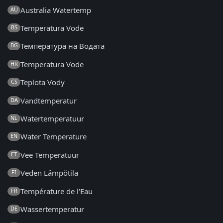
Australia Watertemp
AU
Temperatura Vode
BS
Температура на Водата
BG
Temperatura Vode
HR
Teplota Vody
CS
Vandtemperatur
DA
Watertemperatuur
NL
Water Temperature
EN
Vee Temperatuur
ET
Veden Lämpötila
FI
Température de l'Eau
FR
Wassertemperatur
DE