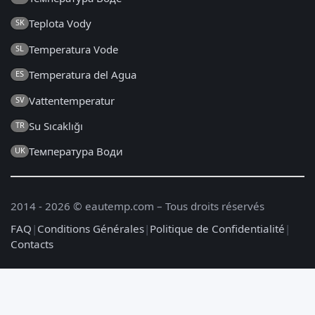
Teplota Vody
SK
Temperatura Vode
SL
Temperatura del Agua
ES
Vattentemperatur
SV
Su Sıcaklığı
TR
Температура Води
UK
2014 - 2026 © eautemp.com – Tous droits réservés
FAQ
|
Conditions Générales
|
Politique de Confidentialité
|
Contacts