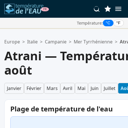
Température:
°C
°F
Vos Lieux Favoris:
Europe
>
Italie
>
Campanie
>
Mer Tyrrhénienne
>
Atr
Votre liste de favoris est vide.
Atrani — Températur
août
Janvier
Février
Mars
Avril
Mai
Juin
Juillet
Ao
Plage de température de l'eau