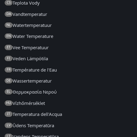
Teplota Vody
CS
Vandtemperatur
DA
Watertemperatuur
NL
Water Temperature
EN
Vee Temperatuur
ET
Veden Lämpötila
FI
Température de l'Eau
FR
Wassertemperatur
DE
Θερμοκρασία Νερού
EL
Vízhőmérséklet
HU
Temperatura dell'Acqua
IT
Ūdens Temperatūra
LV
Vandens Temperatūra
LT