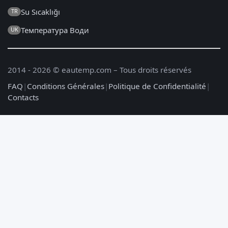
Su Sıcaklığı
TR
Температура Води
UK
2014 - 2026 © eautemp.com – Tous droits réservés
FAQ
|
Conditions Générales
|
Politique de Confidentialité
|
Contacts