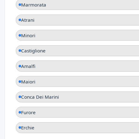
Marmorata
Atrani
Minori
Castiglione
Amalfi
Maiori
Conca Dei Marini
Furore
Erchie