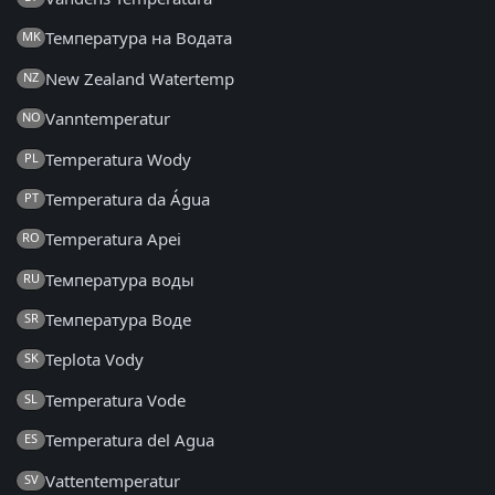
Температура на Водата
MK
New Zealand Watertemp
NZ
Vanntemperatur
NO
Temperatura Wody
PL
Temperatura da Água
PT
Temperatura Apei
RO
Температура воды
RU
Температура Воде
SR
Teplota Vody
SK
Temperatura Vode
SL
Temperatura del Agua
ES
Vattentemperatur
SV