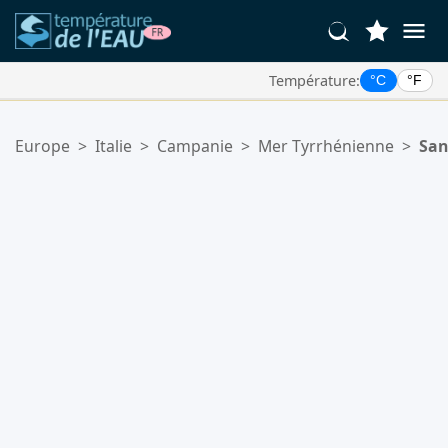
Température:
°C
°F
Vos Lieux Favoris:
Europe
>
Italie
>
Campanie
>
Mer Tyrrhénienne
>
San
Votre liste de favoris est vide.