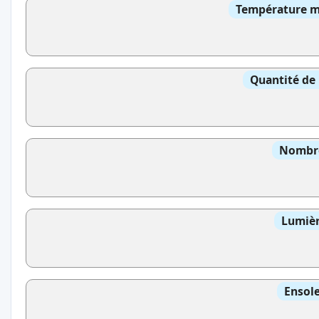
Température mo
Quantité de 
Nombre
Lumièr
Ensole