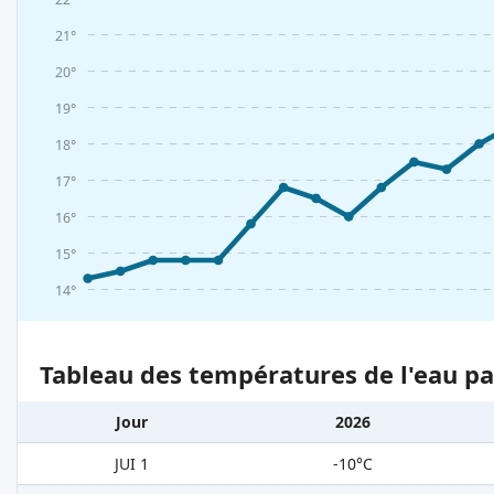
21°
20°
19°
18°
17°
16°
15°
14°
Tableau des températures de l'eau pa
Jour
2026
JUI 1
-10°C