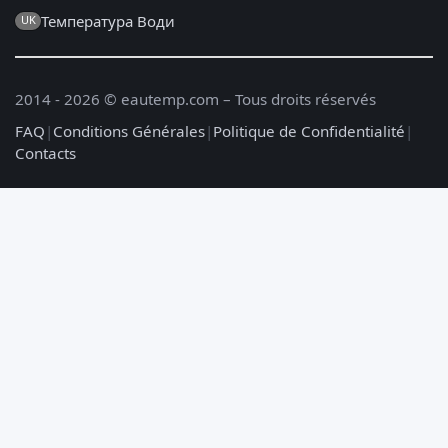
Температура Води
UK
2014 - 2026 © eautemp.com – Tous droits réservés
FAQ
|
Conditions Générales
|
Politique de Confidentialité
|
Contacts