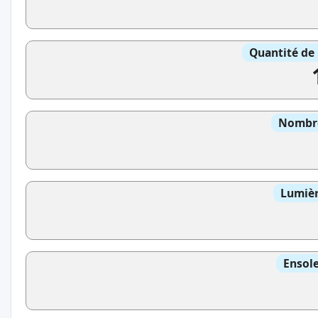
Quantité de 
Nombre
Lumièr
Ensole