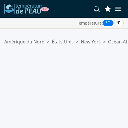
Température:
°C
°F
Vos Lieux Favoris:
Amérique du Nord
>
États-Unis
>
New York
>
Océan At
Votre liste de favoris est vide.