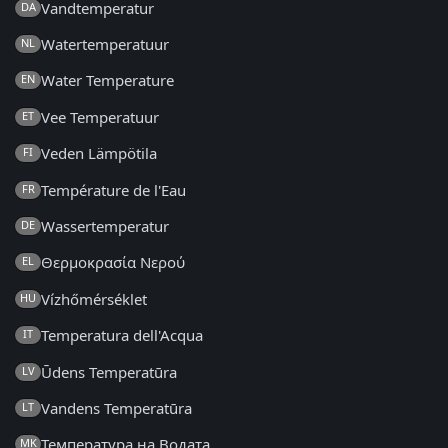
Vandtemperatur
DA
Watertemperatuur
NL
Water Temperature
EN
Vee Temperatuur
ET
Veden Lämpötila
FI
Température de l'Eau
FR
Wassertemperatur
DE
Θερμοκρασία Νερού
EL
Vízhőmérséklet
HU
Temperatura dell'Acqua
IT
Ūdens Temperatūra
LV
Vandens Temperatūra
LT
Температура на Водата
MK