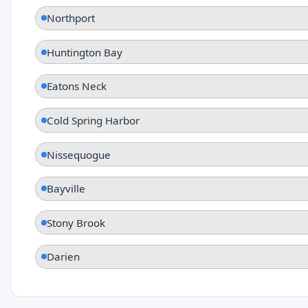
Northport
Huntington Bay
Eatons Neck
Cold Spring Harbor
Nissequogue
Bayville
Stony Brook
Darien