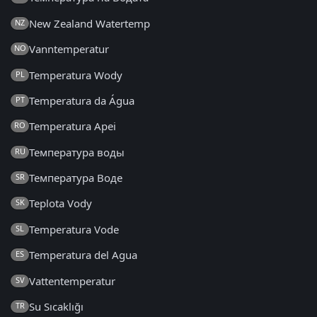
New Zealand Watertemp
NZ
Vanntemperatur
NO
Temperatura Wody
PL
Temperatura da Água
PT
Temperatura Apei
RO
Температура воды
RU
Температура Воде
SR
Teplota Vody
SK
Temperatura Vode
SL
Temperatura del Agua
ES
Vattentemperatur
SV
Su Sıcaklığı
TR