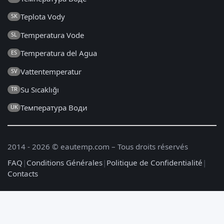
Teplota Vody
SK
Temperatura Vode
SL
Temperatura del Agua
ES
Vattentemperatur
SV
Su Sıcaklığı
TR
Температура Води
UK
2014 - 2026 © eautemp.com – Tous droits réservés
FAQ
|
Conditions Générales
|
Politique de Confidentialité
|
Contacts