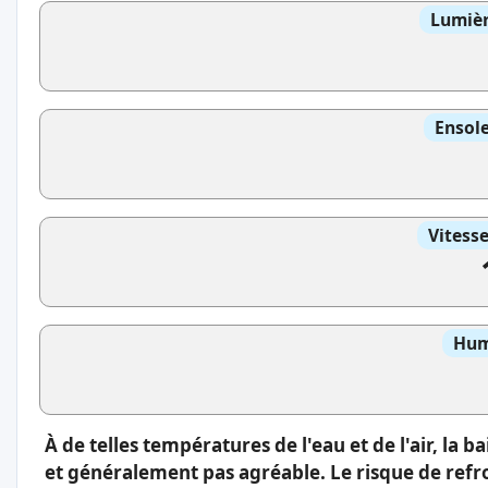
Lumièr
Ensole
Vitess
Hum
À de telles températures de l'eau et de l'air, l
et généralement pas agréable. Le risque de refro