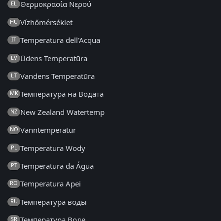
Θερμοκρασία Νερού
EL
Vízhőmérséklet
HU
Temperatura dell'Acqua
IT
Ūdens Temperatūra
LV
Vandens Temperatūra
LT
Температура на Водата
MK
New Zealand Watertemp
NZ
Vanntemperatur
NO
Temperatura Wody
PL
Temperatura da Água
PT
Temperatura Apei
RO
Температура воды
RU
Температура Воде
SR