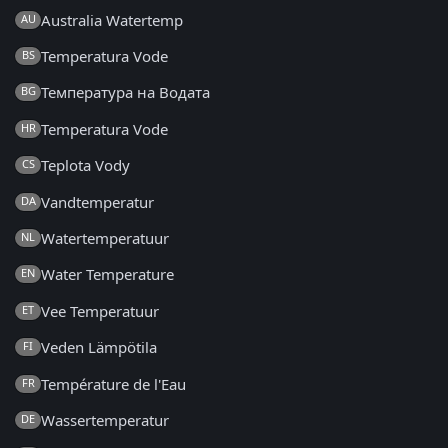
Australia Watertemp
AU
Temperatura Vode
BS
Температура на Водата
BG
Temperatura Vode
HR
Teplota Vody
CS
Vandtemperatur
DA
Watertemperatuur
NL
Water Temperature
EN
Vee Temperatuur
ET
Veden Lämpötila
FI
Température de l'Eau
FR
Wassertemperatur
DE