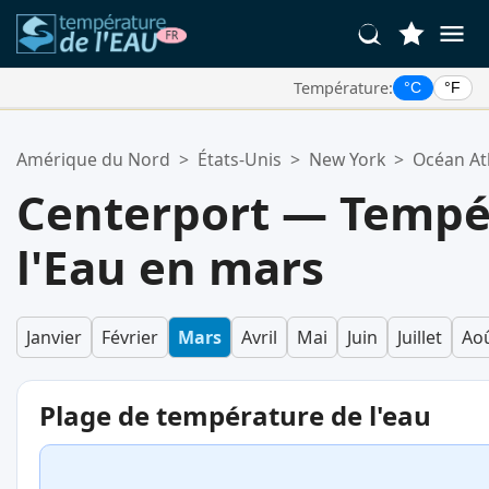
Température:
°C
°F
Vos Lieux Favoris:
Amérique du Nord
>
États-Unis
>
New York
>
Océan At
Votre liste de favoris est vide.
Centerport — Tempé
l'Eau en mars
Janvier
Février
Mars
Avril
Mai
Juin
Juillet
Ao
Plage de température de l'eau