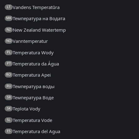
Vandens Temperatūra
LT
Температура на Водата
MK
New Zealand Watertemp
NZ
Vanntemperatur
NO
Temperatura Wody
PL
Temperatura da Água
PT
Temperatura Apei
RO
Температура воды
RU
Температура Воде
SR
Teplota Vody
SK
Temperatura Vode
SL
Temperatura del Agua
ES