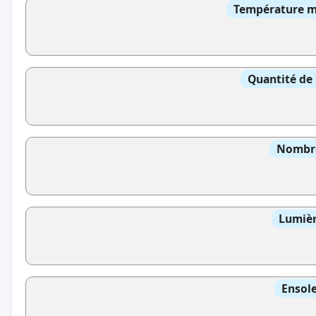
Température mo
Quantité de 
Nombre
Lumièr
Ensole