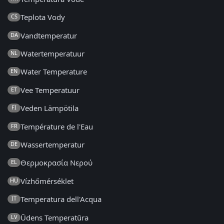
Teplota Vody
CS
Vandtemperatur
DA
Watertemperatuur
NL
Water Temperature
EN
Vee Temperatuur
ET
Veden Lämpötila
FI
Température de l'Eau
FR
Wassertemperatur
DE
Θερμοκρασία Νερού
EL
Vízhőmérséklet
HU
Temperatura dell'Acqua
IT
Ūdens Temperatūra
LV