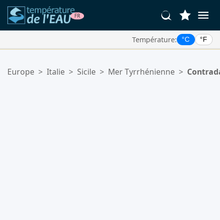
Température:
°C
°F
Vos Lieux Favoris:
Europe
>
Italie
>
Sicile
>
Mer Tyrrhénienne
>
Contrad
Votre liste de favoris est vide.