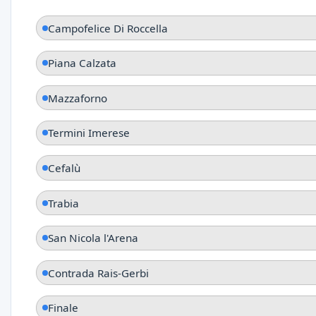
Campofelice Di Roccella
Piana Calzata
Mazzaforno
Termini Imerese
Cefalù
Trabia
San Nicola l'Arena
Contrada Rais-Gerbi
Finale