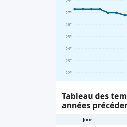
28°
27°
26°
25°
24°
23°
22°
Tableau des temp
années précéde
Jour