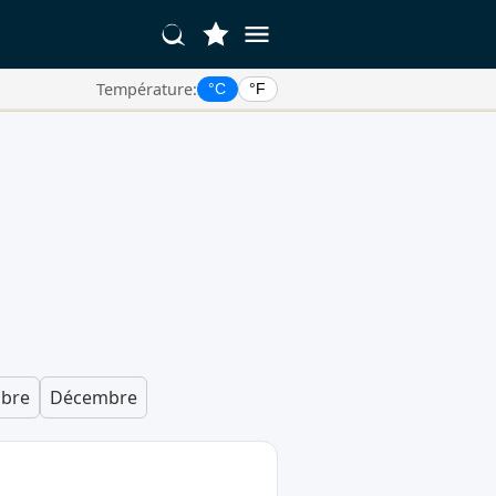
Température:
°C
°F
bre
Décembre