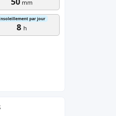
50
mm
Ensoleillement par jour
8
h
s