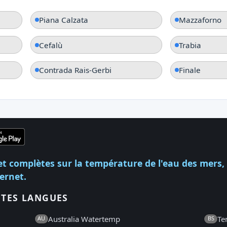
Piana Calzata
Mazzaforno
Cefalù
Trabia
Contrada Rais-Gerbi
Finale
et complètes sur la température de l'eau des mers,
ternet.
NTES LANGUES
Australia Watertemp
Te
AU
BS