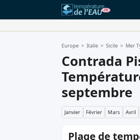
Vos Lieux Favoris:
Europe
>
Italie
>
Sicile
>
Mer T
Votre liste de favoris est vide.
Contrada Pi
Température
septembre
Janvier
Février
Mars
Avril
Plage de temp