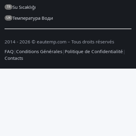
Su Sıcaklığı
TR
Температура Води
UK
2014 - 2026 © eautemp.com – Tous droits réservés
FAQ
|
Conditions Générales
|
Politique de Confidentialité
|
Contacts