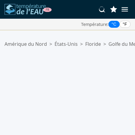
Température:
°C
°F
Vos Lieux Favoris:
Amérique du Nord
>
États-Unis
>
Floride
>
Golfe du M
Votre liste de favoris est vide.