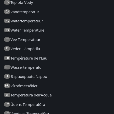
Teplota Vody
CS
Vandtemperatur
DA
Watertemperatuur
NL
Water Temperature
EN
Vee Temperatuur
ET
Veden Lämpötila
FI
Température de l'Eau
FR
Wassertemperatur
DE
Θερμοκρασία Νερού
EL
Vízhőmérséklet
HU
Temperatura dell'Acqua
IT
Ūdens Temperatūra
LV
Vandens Temperatūra
LT