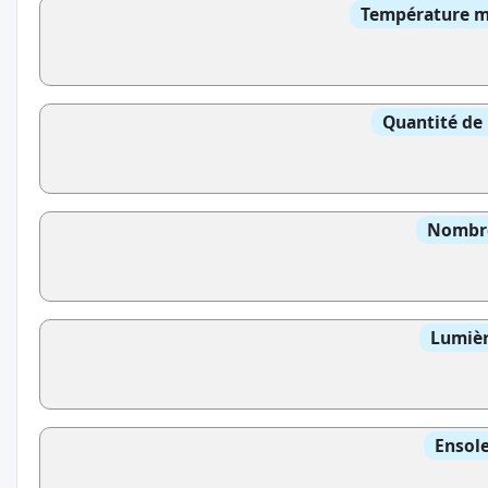
Température mo
Quantité de 
Nombre
Lumièr
Ensole