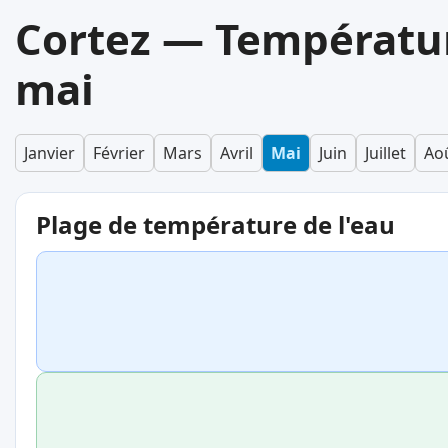
Cortez — Températur
mai
Janvier
Février
Mars
Avril
Mai
Juin
Juillet
Ao
Plage de température de l'eau