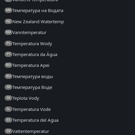
Температура на Водата
MK
New Zealand Watertemp
NZ
Vanntemperatur
NO
Temperatura Wody
PL
Temperatura da Água
PT
Temperatura Apei
RO
Температура воды
RU
Температура Воде
SR
Teplota Vody
SK
Temperatura Vode
SL
Temperatura del Agua
ES
Vattentemperatur
SV