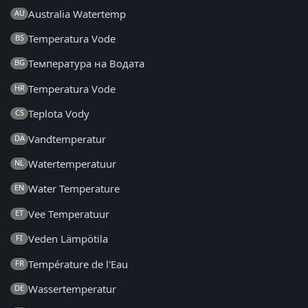
Australia Watertemp
AU
Temperatura Vode
BS
Температура на Водата
BG
Temperatura Vode
HR
Teplota Vody
CS
Vandtemperatur
DA
Watertemperatuur
NL
Water Temperature
EN
Vee Temperatuur
ET
Veden Lämpötila
FI
Température de l'Eau
FR
Wassertemperatur
DE