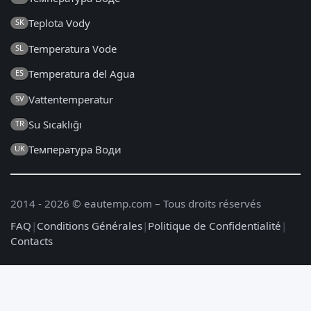
Teplota Vody
SK
Temperatura Vode
SL
Temperatura del Agua
ES
Vattentemperatur
SV
Su Sıcaklığı
TR
Температура Води
UK
2014 - 2026 © eautemp.com – Tous droits réservés
FAQ
|
Conditions Générales
|
Politique de Confidentialité
|
Contacts