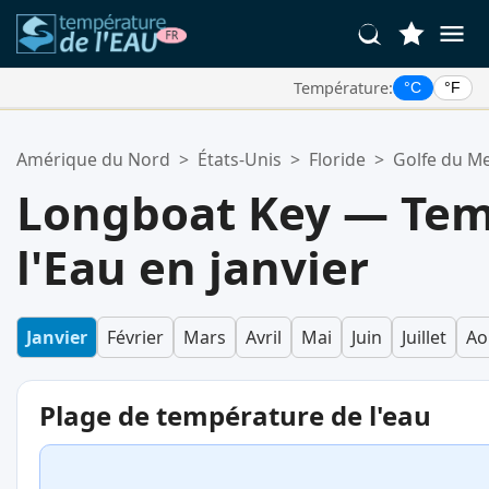
Température:
°C
°F
Vos Lieux Favoris:
Amérique du Nord
>
États-Unis
>
Floride
>
Golfe du M
Votre liste de favoris est vide.
Longboat Key — Tem
l'Eau en janvier
Janvier
Février
Mars
Avril
Mai
Juin
Juillet
Ao
Plage de température de l'eau