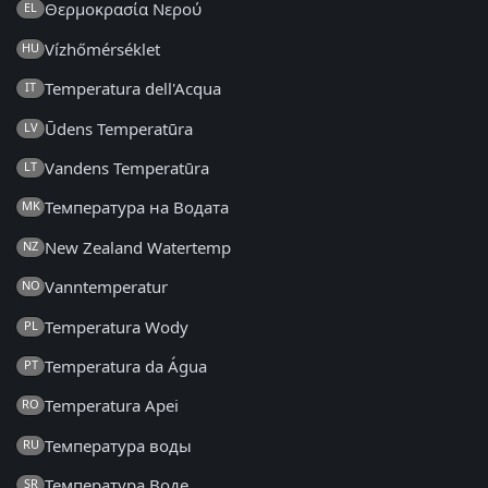
Θερμοκρασία Νερού
EL
Vízhőmérséklet
HU
Temperatura dell'Acqua
IT
Ūdens Temperatūra
LV
Vandens Temperatūra
LT
Температура на Водата
MK
New Zealand Watertemp
NZ
Vanntemperatur
NO
Temperatura Wody
PL
Temperatura da Água
PT
Temperatura Apei
RO
Температура воды
RU
Температура Воде
SR