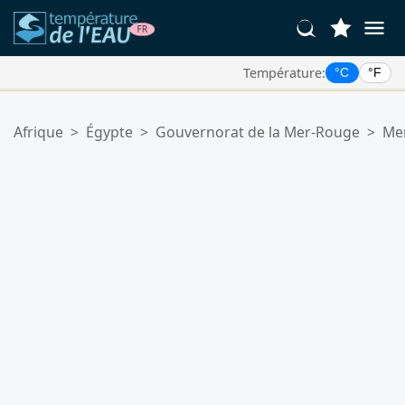
Température:
°C
°F
Vos Lieux Favoris:
Afrique
>
Égypte
>
Gouvernorat de la Mer-Rouge
>
Me
Votre liste de favoris est vide.