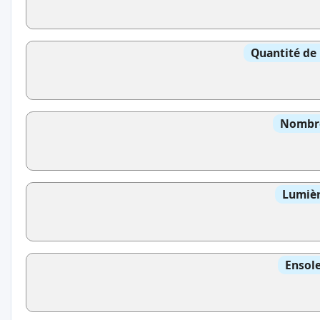
Quantité de 
Nombre
Lumièr
Ensole