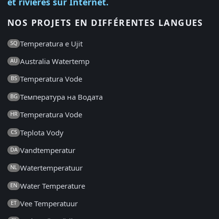
et rivières sur Internet.
NOS PROJETS EN DIFFÉRENTES LANGUES
Temperatura e Ujit
SQ
Australia Watertemp
AU
Temperatura Vode
BS
Температура на Водата
BG
Temperatura Vode
HR
Teplota Vody
CS
Vandtemperatur
DA
Watertemperatuur
NL
Water Temperature
EN
Vee Temperatuur
ET