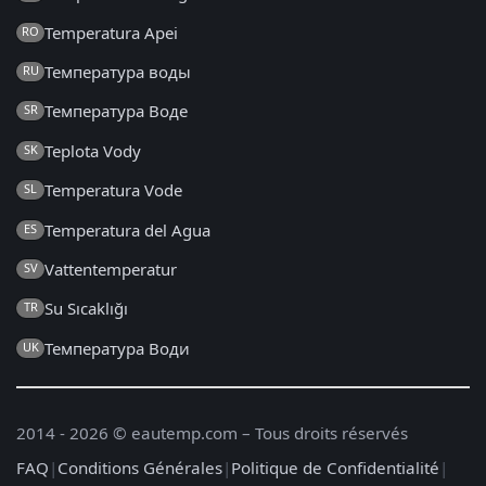
Temperatura Apei
RO
Температура воды
RU
Температура Воде
SR
Teplota Vody
SK
Temperatura Vode
SL
Temperatura del Agua
ES
Vattentemperatur
SV
Su Sıcaklığı
TR
Температура Води
UK
2014 - 2026 © eautemp.com – Tous droits réservés
FAQ
|
Conditions Générales
|
Politique de Confidentialité
|