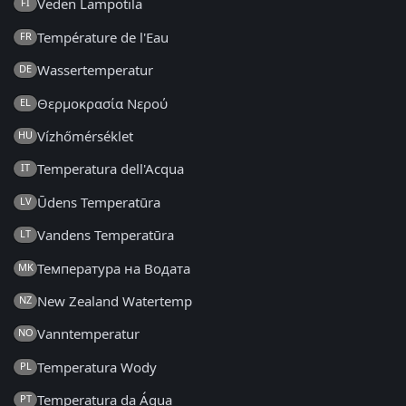
Veden Lämpötila
FI
Température de l'Eau
FR
Wassertemperatur
DE
Θερμοκρασία Νερού
EL
Vízhőmérséklet
HU
Temperatura dell'Acqua
IT
Ūdens Temperatūra
LV
Vandens Temperatūra
LT
Температура на Водата
MK
New Zealand Watertemp
NZ
Vanntemperatur
NO
Temperatura Wody
PL
Temperatura da Água
PT