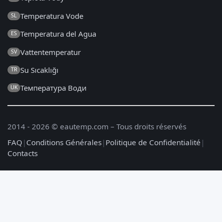
Temperatura Vode
SL
Temperatura del Agua
ES
Vattentemperatur
SV
Su Sıcaklığı
TR
Температура Води
UK
2014 - 2026 © eautemp.com – Tous droits réservés
FAQ
|
Conditions Générales
|
Politique de Confidentialité
|
Contacts