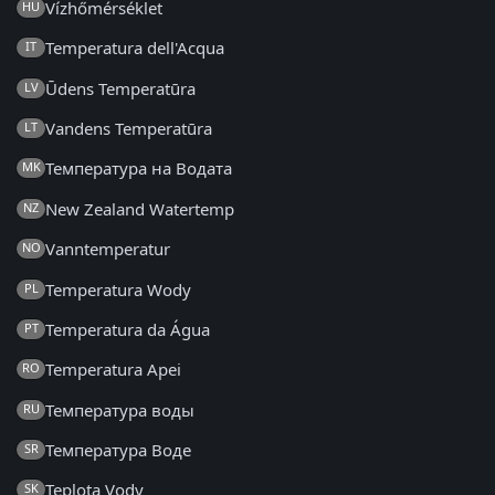
Vízhőmérséklet
HU
Temperatura dell'Acqua
IT
Ūdens Temperatūra
LV
Vandens Temperatūra
LT
Температура на Водата
MK
New Zealand Watertemp
NZ
Vanntemperatur
NO
Temperatura Wody
PL
Temperatura da Água
PT
Temperatura Apei
RO
Температура воды
RU
Температура Воде
SR
Teplota Vody
SK