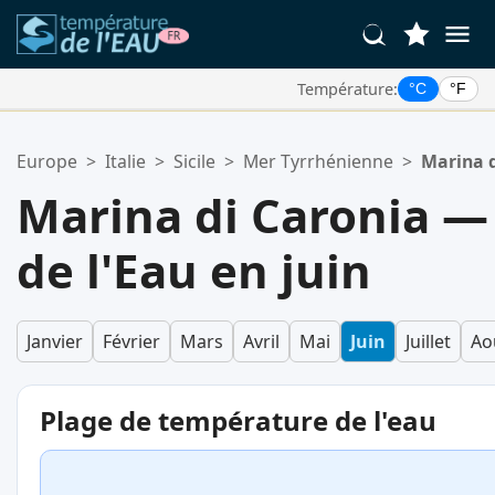
Température:
°C
°F
Vos Lieux Favoris:
Europe
>
Italie
>
Sicile
>
Mer Tyrrhénienne
>
Marina d
Votre liste de favoris est vide.
Marina di Caronia 
de l'Eau en juin
Janvier
Février
Mars
Avril
Mai
Juin
Juillet
Ao
Plage de température de l'eau