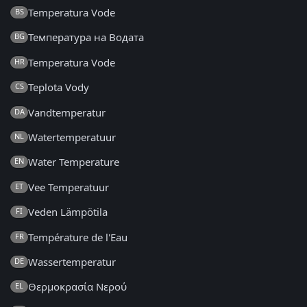
Temperatura Vode
BS
Температура на Водата
BG
Temperatura Vode
HR
Teplota Vody
CS
Vandtemperatur
DA
Watertemperatuur
NL
Water Temperature
EN
Vee Temperatuur
ET
Veden Lämpötila
FI
Température de l'Eau
FR
Wassertemperatur
DE
Θερμοκρασία Νερού
EL