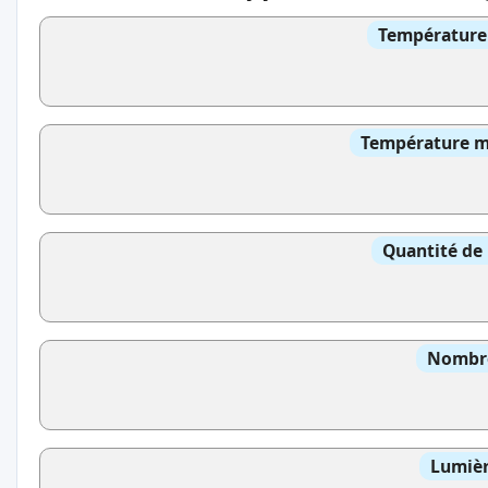
Température 
Température mo
Quantité de 
Nombre
Lumièr