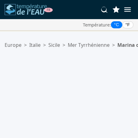
Température:
°C
°F
Vos Lieux Favoris:
Europe
>
Italie
>
Sicile
>
Mer Tyrrhénienne
>
Marina d
Votre liste de favoris est vide.