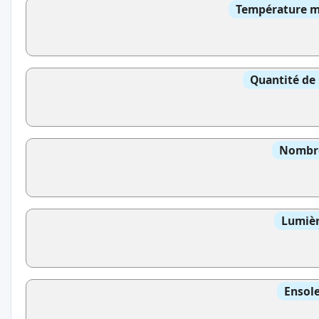
Température mo
Quantité de 
Nombre
Lumièr
Ensole