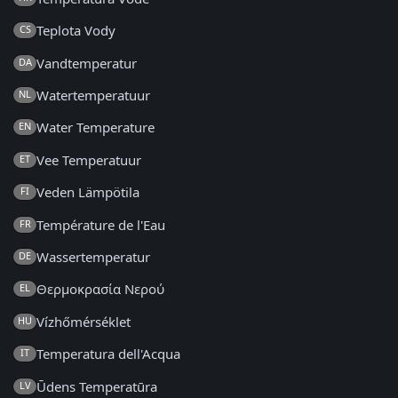
Teplota Vody
CS
Vandtemperatur
DA
Watertemperatuur
NL
Water Temperature
EN
Vee Temperatuur
ET
Veden Lämpötila
FI
Température de l'Eau
FR
Wassertemperatur
DE
Θερμοκρασία Νερού
EL
Vízhőmérséklet
HU
Temperatura dell'Acqua
IT
Ūdens Temperatūra
LV