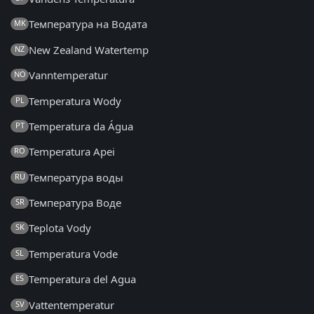
Температура на Водата
MK
New Zealand Watertemp
NZ
Vanntemperatur
NO
Temperatura Wody
PL
Temperatura da Água
PT
Temperatura Apei
RO
Температура воды
RU
Температура Воде
SR
Teplota Vody
SK
Temperatura Vode
SL
Temperatura del Agua
ES
Vattentemperatur
SV