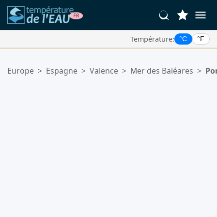
Température:
°C
°F
Vos Lieux Favoris:
Europe
>
Espagne
>
Valence
>
Mer des Baléares
>
Po
Votre liste de favoris est vide.