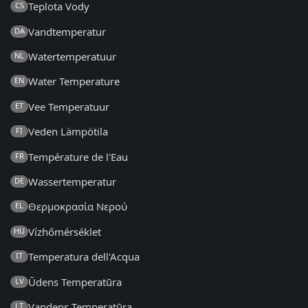
Teplota Vody
CS
Vandtemperatur
DA
Watertemperatuur
NL
Water Temperature
EN
Vee Temperatuur
ET
Veden Lämpötila
FI
Température de l'Eau
FR
Wassertemperatur
DE
Θερμοκρασία Νερού
EL
Vízhőmérséklet
HU
Temperatura dell'Acqua
IT
Ūdens Temperatūra
LV
Vandens Temperatūra
LT