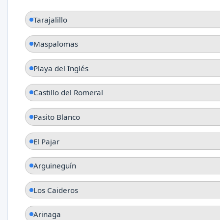
Tarajalillo
Maspalomas
Playa del Inglés
Castillo del Romeral
Pasito Blanco
El Pajar
Arguineguín
Los Caideros
Arinaga