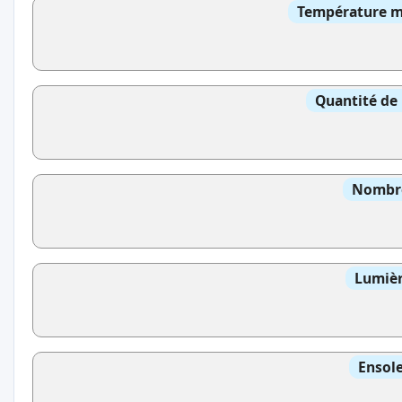
Température mo
Quantité de 
Nombre
Lumièr
Ensole