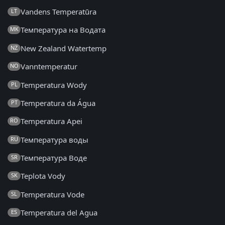
Vandens Temperatūra
LT
Температура на Водата
MK
New Zealand Watertemp
NZ
Vanntemperatur
NO
Temperatura Wody
PL
Temperatura da Água
PT
Temperatura Apei
RO
Температура воды
RU
Температура Воде
SR
Teplota Vody
SK
Temperatura Vode
SL
Temperatura del Agua
ES