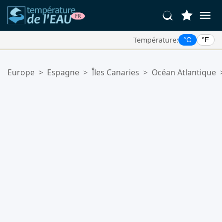
Température:
°C
°F
Vos Lieux Favoris:
Europe
>
Espagne
>
Îles Canaries
>
Océan Atlantique
Votre liste de favoris est vide.