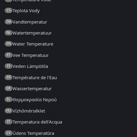
Teplota Vody
CS
Vandtemperatur
DA
Watertemperatuur
NL
Water Temperature
EN
Vee Temperatuur
ET
Veden Lämpötila
FI
Température de l'Eau
FR
Wassertemperatur
DE
Θερμοκρασία Νερού
EL
Vízhőmérséklet
HU
Temperatura dell'Acqua
IT
Ūdens Temperatūra
LV