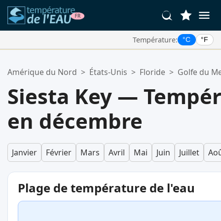
Température:
°C
°F
Vos Lieux Favoris:
Amérique du Nord
>
États-Unis
>
Floride
>
Golfe du M
Votre liste de favoris est vide.
Siesta Key — Tempér
en décembre
Janvier
Février
Mars
Avril
Mai
Juin
Juillet
Ao
Plage de température de l'eau