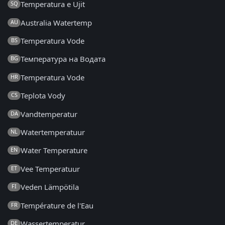
Temperatura e Ujit
SQ
Australia Watertemp
AU
Temperatura Vode
BS
Температура на Водата
BG
Temperatura Vode
HR
Teplota Vody
CS
Vandtemperatur
DA
Watertemperatuur
NL
Water Temperature
EN
Vee Temperatuur
ET
Veden Lämpötila
FI
Température de l'Eau
FR
Wassertemperatur
DE