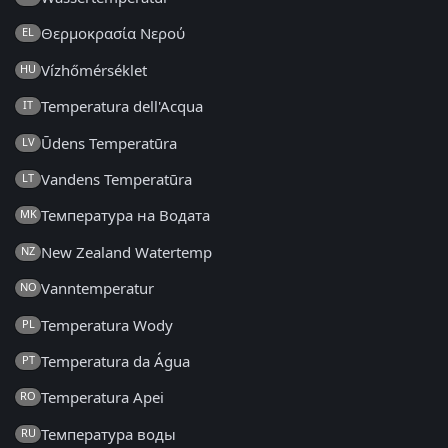
Θερμοκρασία Νερού
EL
Vízhőmérséklet
HU
Temperatura dell'Acqua
IT
Ūdens Temperatūra
LV
Vandens Temperatūra
LT
Температура на Водата
MK
New Zealand Watertemp
NZ
Vanntemperatur
NO
Temperatura Wody
PL
Temperatura da Água
PT
Temperatura Apei
RO
Температура воды
RU