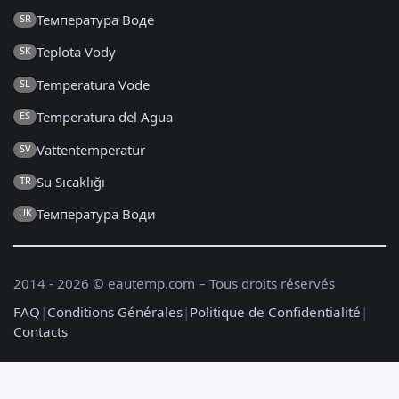
Температура Воде
SR
Teplota Vody
SK
Temperatura Vode
SL
Temperatura del Agua
ES
Vattentemperatur
SV
Su Sıcaklığı
TR
Температура Води
UK
2014 - 2026 © eautemp.com – Tous droits réservés
FAQ
|
Conditions Générales
|
Politique de Confidentialité
|
Contacts