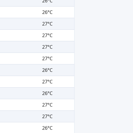
26°C
26°C
27°C
27°C
27°C
27°C
26°C
27°C
26°C
27°C
27°C
26°C