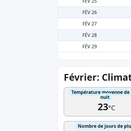
FÉV 25
FÉV 26
FÉV 27
FÉV 28
FÉV 29
Février: Clima
Température moyenne de l'
nuit
23
°C
Nombre de jours de plu