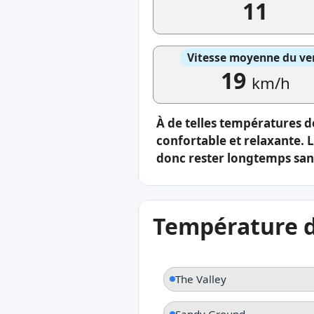
11
Vitesse moyenne du ve
19
km/h
À de telles températures de
confortable et relaxante. 
donc rester longtemps sans
Température de
The Valley
Sandy Ground