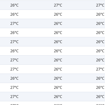
26°C
27°C
27°C
26°C
26°C
26°C
27°C
26°C
26°C
26°C
26°C
26°C
27°C
26°C
26°C
26°C
26°C
26°C
27°C
26°C
26°C
27°C
26°C
27°C
26°C
26°C
26°C
27°C
26°C
26°C
27°C
26°C
26°C