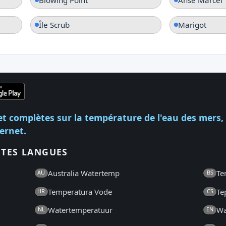
Île Scrub
Marigot
et complètes sur la température de l'eau des mers,
ternet.
NTES LANGUES
Australia Watertemp
Te
AU
BS
Temperatura Vode
Te
HR
CS
Watertemperatuur
Wa
NL
EN