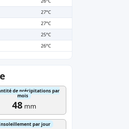
26°C
27°C
27°C
25°C
26°C
de
ntité de précipitations par
mois
48
mm
Ensoleillement par jour