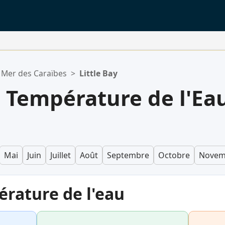
Mer des Caraïbes
>
Little Bay
— Température de l'Ea
Mai
Juin
Juillet
Août
Septembre
Octobre
Novem
érature de l'eau