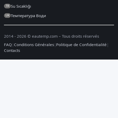
Su Sıcaklığı
TR
Температура Води
UK
2014 - 2026 © eautemp.com – Tous droits réservés
FAQ
|
Conditions Générales
|
Politique de Confidentialité
|
Contacts