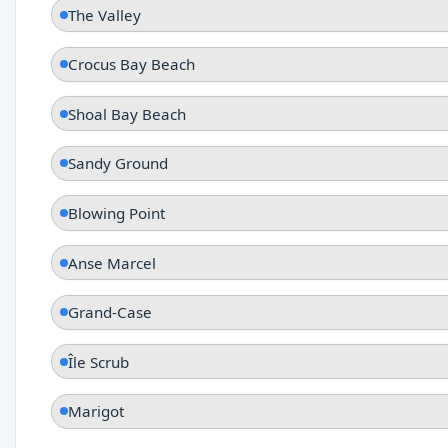
The Valley
Crocus Bay Beach
Shoal Bay Beach
Sandy Ground
Blowing Point
Anse Marcel
Grand-Case
Île Scrub
Marigot