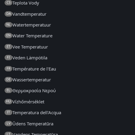
Teplota Vody
CS
Vandtemperatur
DA
Watertemperatuur
NL
Water Temperature
EN
Vee Temperatuur
ET
Veden Lämpötila
FI
Température de l'Eau
FR
Wassertemperatur
DE
Θερμοκρασία Νερού
EL
Vízhőmérséklet
HU
Temperatura dell'Acqua
IT
Ūdens Temperatūra
LV
Vandens Temperatūra
LT