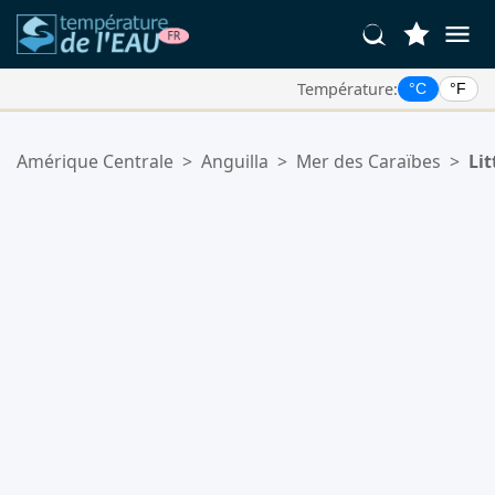
Température:
°C
°F
Vos Lieux Favoris:
Amérique Centrale
>
Anguilla
>
Mer des Caraïbes
>
Lit
Votre liste de favoris est vide.