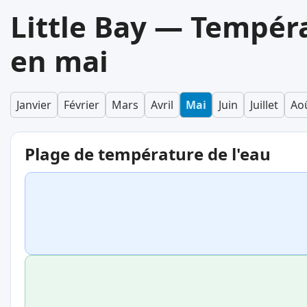
Little Bay — Tempéra
en mai
Janvier
Février
Mars
Avril
Mai
Juin
Juillet
Ao
Plage de température de l'eau