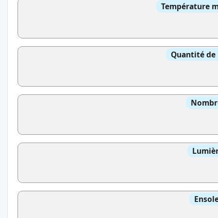
Température mo
Quantité de 
Nombre
Lumièr
Ensole