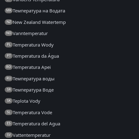
Температура на Водата
MK
New Zealand Watertemp
NZ
Vanntemperatur
NO
Temperatura Wody
PL
Temperatura da Água
PT
Temperatura Apei
RO
Температура воды
RU
Температура Воде
SR
Teplota Vody
SK
Temperatura Vode
SL
Temperatura del Agua
ES
Vattentemperatur
SV