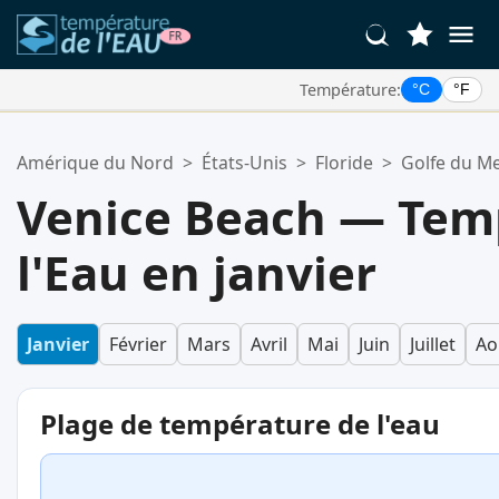
Température:
°C
°F
Vos Lieux Favoris:
Amérique du Nord
>
États-Unis
>
Floride
>
Golfe du M
Votre liste de favoris est vide.
Venice Beach — Tem
l'Eau en janvier
Janvier
Février
Mars
Avril
Mai
Juin
Juillet
Ao
Plage de température de l'eau