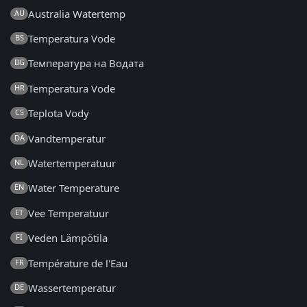
Australia Watertemp
AU
Temperatura Vode
BS
Температура на Водата
BG
Temperatura Vode
HR
Teplota Vody
CS
Vandtemperatur
DA
Watertemperatuur
NL
Water Temperature
EN
Vee Temperatuur
ET
Veden Lämpötila
FI
Température de l'Eau
FR
Wassertemperatur
DE