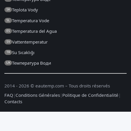
Teplota Vody
SK
Temperatura Vode
SL
Temperatura del Agua
ES
Vattentemperatur
SV
Su Sıcaklığı
TR
Температура Води
UK
2014 - 2026 © eautemp.com – Tous droits réservés
FAQ
|
Conditions Générales
|
Politique de Confidentialité
|
Contacts