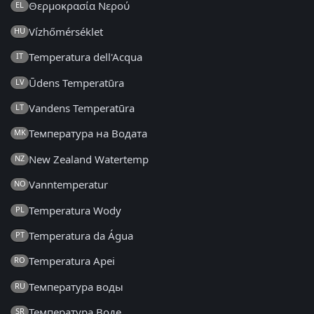
Θερμοκρασία Νερού
EL
Vízhőmérséklet
HU
Temperatura dell'Acqua
IT
Ūdens Temperatūra
LV
Vandens Temperatūra
LT
Температура на Водата
MK
New Zealand Watertemp
NZ
Vanntemperatur
NO
Temperatura Wody
PL
Temperatura da Água
PT
Temperatura Apei
RO
Температура воды
RU
Температура Воде
SR