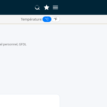
Température:
°C
°F
il personnel, GFDL