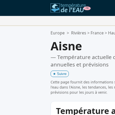
Vos Lieux Favoris:
Europe
>
Rivières
>
France
>
Hau
Votre liste de favoris est vide.
Aisne
— Température actuelle d
annuelles et prévisions
★
Suivre
Cette page fournit des informations 
l'eau dans l'Aisne, les tendances, le
prévisions pour les jours à venir.
Température ac