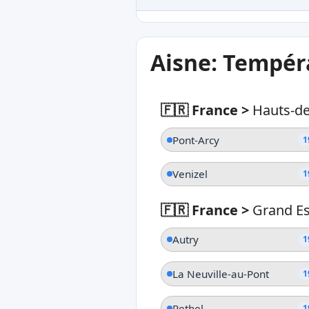
Aisne: Tempér
🇫🇷 France
>
Hauts-de
Pont-Arcy
1
Venizel
1
🇫🇷 France
>
Grand Es
Autry
1
La Neuville-au-Pont
1
Rethel
1