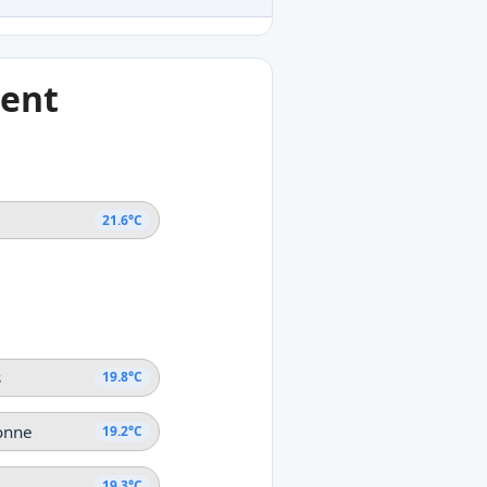
ment
21.6°C
s
19.8°C
onne
19.2°C
19.3°C