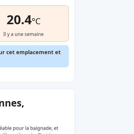
20.4
°C
Il y a une semaine
our cet emplacement et
nnes,
réable pour la baignade, et