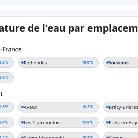
ature de l'eau par emplace
-France
Rethondes
Soissons
9.2°C
19.0°C
9.6°C
t
Avaux
Brécy-Brière
9.6°C
19.2°C
Les Charmontois
Pretz-en-Arg
9.4°C
19.8°C
Sainte-Menehould
Semuy
9.2°C
19.3°C