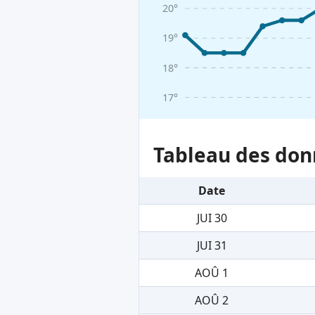
20°
19°
18°
17°
Tableau des don
Date
JUI 30
JUI 31
AOÛ 1
AOÛ 2