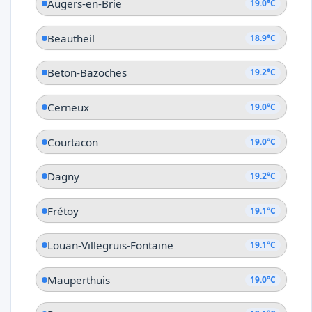
Augers-en-Brie
19.0°C
Beautheil
18.9°C
Beton-Bazoches
19.2°C
Cerneux
19.0°C
Courtacon
19.0°C
Dagny
19.2°C
Frétoy
19.1°C
Louan-Villegruis-Fontaine
19.1°C
Mauperthuis
19.0°C