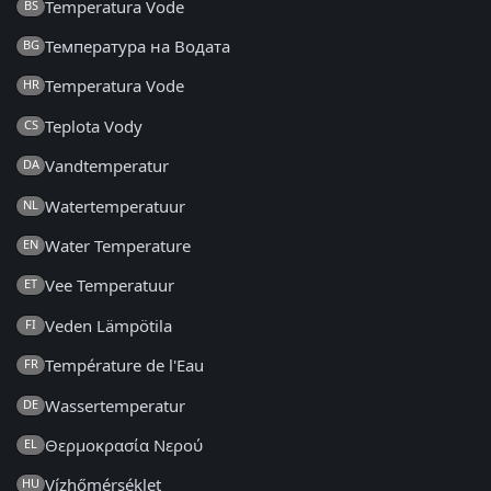
Temperatura Vode
BS
Температура на Водата
BG
Temperatura Vode
HR
Teplota Vody
CS
Vandtemperatur
DA
Watertemperatuur
NL
Water Temperature
EN
Vee Temperatuur
ET
Veden Lämpötila
FI
Température de l'Eau
FR
Wassertemperatur
DE
Θερμοκρασία Νερού
EL
Vízhőmérséklet
HU