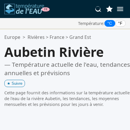
Température:
°C
°F
Vos Lieux Favoris:
Europe
>
Rivières
>
France
>
Grand Est
Votre liste de favoris est vide.
Aubetin Rivière
— Température actuelle de l'eau, tendances
annuelles et prévisions
★
Suivre
Cette page fournit des informations sur la température actuelle
de l'eau de la rivière Aubetin, les tendances, les moyennes
mensuelles et les prévisions pour les jours à venir.