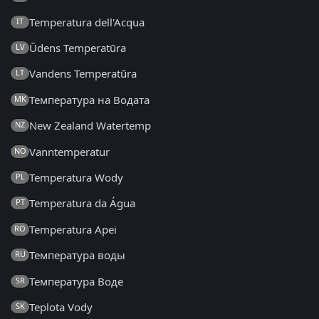
Temperatura dell'Acqua
IT
Ūdens Temperatūra
LV
Vandens Temperatūra
LT
Температура на Водата
MK
New Zealand Watertemp
NZ
Vanntemperatur
NO
Temperatura Wody
PL
Temperatura da Água
PT
Temperatura Apei
RO
Температура воды
RU
Температура Воде
SR
Teplota Vody
SK