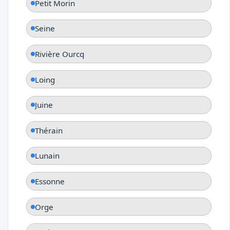
Petit Morin
Seine
Rivière Ourcq
Loing
Juine
Thérain
Lunain
Essonne
Orge