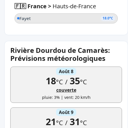
🇫🇷 France
>
Hauts-de-France
Fayet
18.0°C
Rivière Dourdou de Camarès:
Prévisions météorologiques
Août 8
18
35
°C
/
°C
couverte
pluie: 3% | vent: 20 km/h
Août 9
21
31
°C
/
°C