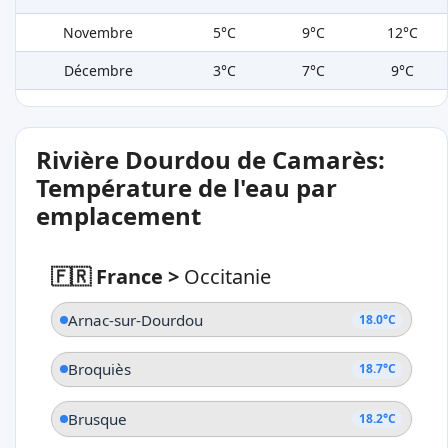
Novembre
5°C
9°C
12°C
Décembre
3°C
7°C
9°C
Rivière Dourdou de Camarès:
Température de l'eau par
emplacement
🇫🇷 France
>
Occitanie
Arnac-sur-Dourdou
18.0°C
Broquiès
18.7°C
Brusque
18.2°C