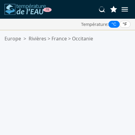
Température:
°C
°F
Vos Lieux Favoris:
Europe
>
Rivières
>
France
>
Occitanie
Votre liste de favoris est vide.