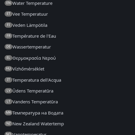
Water Temperature
EN
Vee Temperatuur
ET
Veden Lämpötila
FI
Température de l'Eau
FR
Wassertemperatur
DE
Θερμοκρασία Νερού
EL
Vízhőmérséklet
HU
Temperatura dell'Acqua
IT
Ūdens Temperatūra
LV
Vandens Temperatūra
LT
Температура на Водата
MK
New Zealand Watertemp
NZ
Vanntemperatur
NO