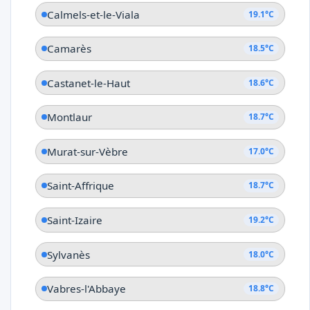
Calmels-et-le-Viala
19.1°C
Camarès
18.5°C
Castanet-le-Haut
18.6°C
Montlaur
18.7°C
Murat-sur-Vèbre
17.0°C
Saint-Affrique
18.7°C
Saint-Izaire
19.2°C
Sylvanès
18.0°C
Vabres-l'Abbaye
18.8°C