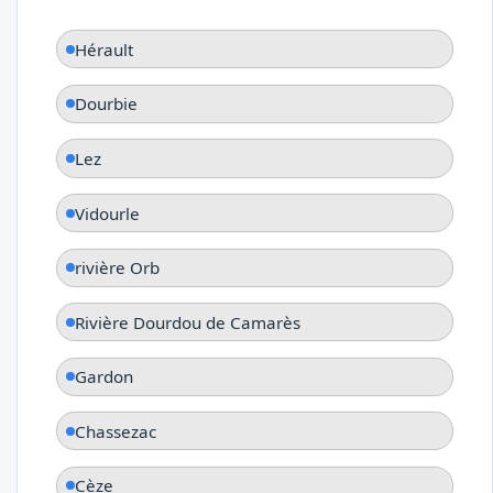
Hérault
Dourbie
Lez
Vidourle
rivière Orb
Rivière Dourdou de Camarès
Gardon
Chassezac
Cèze