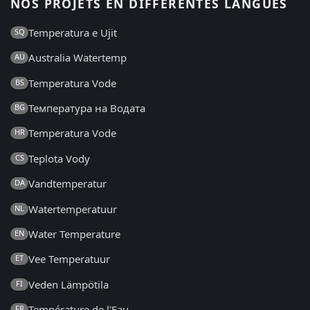
NOS PROJETS EN DIFFÉRENTES LANGUES
Temperatura e Ujit
SQ
Australia Watertemp
AU
Temperatura Vode
BS
Температура на Водата
BG
Temperatura Vode
HR
Teplota Vody
CS
Vandtemperatur
DA
Watertemperatuur
NL
Water Temperature
EN
Vee Temperatuur
ET
Veden Lämpötila
FI
Température de l'Eau
FR