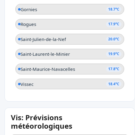
Gornies
18.7°C
Rogues
17.9°C
Saint-Julien-de-la-Nef
20.0°C
Saint-Laurent-le-Minier
19.9°C
Saint-Maurice-Navacelles
17.8°C
Vissec
18.4°C
Vis: Prévisions
météorologiques