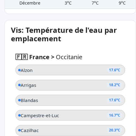
Décembre
3°C
7°C
9°C
Vis: Température de l'eau par
emplacement
🇫🇷 France
>
Occitanie
Alzon
17.6°C
Arrigas
18.2°C
Blandas
17.6°C
Campestre-et-Luc
16.7°C
Cazilhac
20.3°C