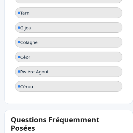
Tarn
Gijou
Colagne
Céor
Rivière Agout
Cérou
Questions Fréquemment
Posées