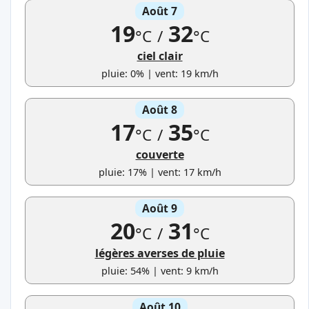
Août 7
19
32
°C
/
°C
ciel clair
pluie: 0% | vent: 19 km/h
Août 8
17
35
°C
/
°C
couverte
pluie: 17% | vent: 17 km/h
Août 9
20
31
°C
/
°C
légères averses de pluie
pluie: 54% | vent: 9 km/h
Août 10