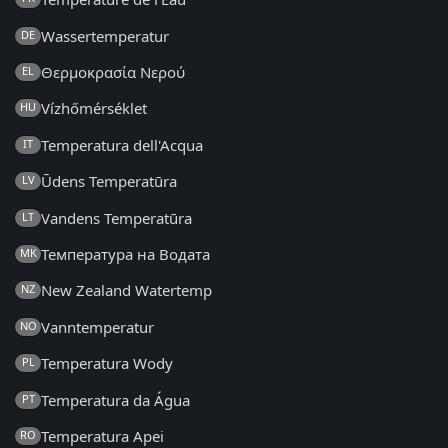
Wassertemperatur
DE
Θερμοκρασία Νερού
EL
Vízhőmérséklet
HU
Temperatura dell'Acqua
IT
Ūdens Temperatūra
LV
Vandens Temperatūra
LT
Температура на Водата
MK
New Zealand Watertemp
NZ
Vanntemperatur
NO
Temperatura Wody
PL
Temperatura da Água
PT
Temperatura Apei
RO