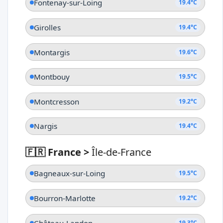
Fontenay-sur-Loing
19.4°C
Girolles
19.4°C
Montargis
19.6°C
Montbouy
19.5°C
Montcresson
19.2°C
Nargis
19.4°C
🇫🇷 France
>
Île-de-France
Bagneaux-sur-Loing
19.5°C
Bourron-Marlotte
19.2°C
Château-Landon
19.3°C