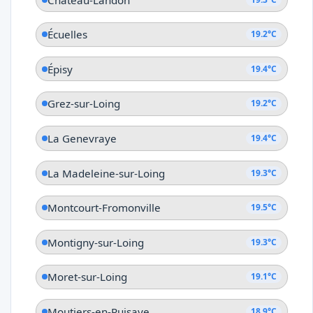
Écuelles
19.2°C
Épisy
19.4°C
Grez-sur-Loing
19.2°C
La Genevraye
19.4°C
La Madeleine-sur-Loing
19.3°C
Montcourt-Fromonville
19.5°C
Montigny-sur-Loing
19.3°C
Moret-sur-Loing
19.1°C
Moutiers-en-Puisaye
18.9°C