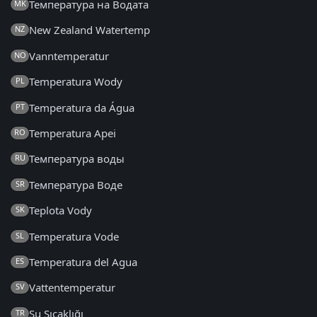
Температура на Водата
MK
New Zealand Watertemp
NZ
Vanntemperatur
NO
Temperatura Wody
PL
Temperatura da Água
PT
Temperatura Apei
RO
Температура воды
RU
Температура Воде
SR
Teplota Vody
SK
Temperatura Vode
SL
Temperatura del Agua
ES
Vattentemperatur
SV
Su Sıcaklığı
TR