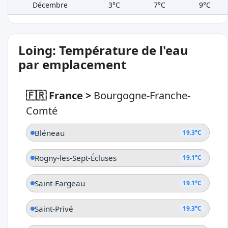
Décembre
3°C
7°C
9°C
Loing: Température de l'eau
par emplacement
🇫🇷 France
>
Bourgogne-Franche-
Comté
Bléneau
19.3°C
Rogny-les-Sept-Écluses
19.1°C
Saint-Fargeau
19.1°C
Saint-Privé
19.3°C