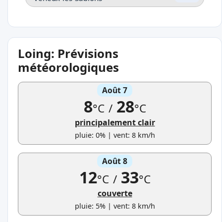
Loing: Prévisions
météorologiques
Août 7
8
28
°C
/
°C
principalement clair
pluie: 0% | vent: 8 km/h
Août 8
12
33
°C
/
°C
couverte
pluie: 5% | vent: 8 km/h