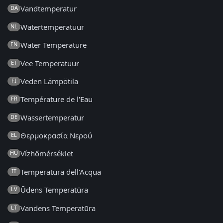
Vandtemperatur
DA
Watertemperatuur
NL
Water Temperature
EN
Vee Temperatuur
ET
Veden Lämpötila
FI
Température de l'Eau
FR
Wassertemperatur
DE
Θερμοκρασία Νερού
EL
Vízhőmérséklet
HU
Temperatura dell'Acqua
IT
Ūdens Temperatūra
LV
Vandens Temperatūra
LT