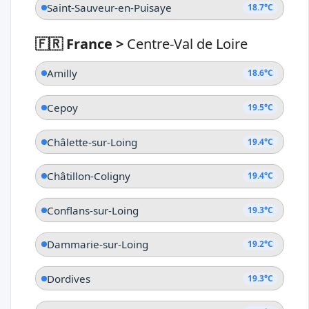
Saint-Sauveur-en-Puisaye
18.7°C
🇫🇷 France
>
Centre-Val de Loire
Amilly
18.6°C
Cepoy
19.5°C
Châlette-sur-Loing
19.4°C
Châtillon-Coligny
19.4°C
Conflans-sur-Loing
19.3°C
Dammarie-sur-Loing
19.2°C
Dordives
19.3°C