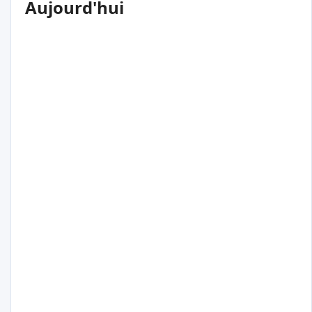
Aujourd'hui
15
°C
Buenos Aires
Argentine