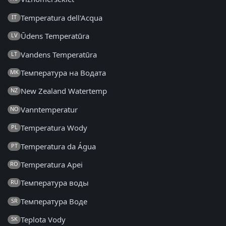
Temperatura dell'Acqua
IT
Ūdens Temperatūra
LV
Vandens Temperatūra
LT
Температура на Водата
MK
New Zealand Watertemp
NZ
Vanntemperatur
NO
Temperatura Wody
PL
Temperatura da Água
PT
Temperatura Apei
RO
Температура воды
RU
Температура Воде
SR
Teplota Vody
SK