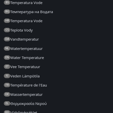
Temperatura Vode
BS
Температура на Водата
BG
Temperatura Vode
HR
Teplota Vody
CS
Vandtemperatur
DA
Watertemperatuur
NL
Water Temperature
EN
Vee Temperatuur
ET
Veden Lämpötila
FI
Température de l'Eau
FR
Wassertemperatur
DE
Θερμοκρασία Νερού
EL
Vízhőmérséklet
HU