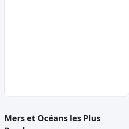
Argentine
11
°C
Las Grutas
Argentine
11
°C
Mers et Océans les Plus
San Clemente del Tuyu