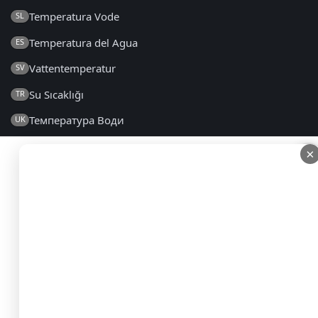
Temperatura Vode
SL
Temperatura del Agua
ES
Vattentemperatur
SV
Su Sıcaklığı
TR
Температура Води
UK
×
×
2014 - 2026 © eautemp.com – Tous droits réservés
FAQ
|
Conditions Générales
|
Politique de Confidentialité
|
Contacts