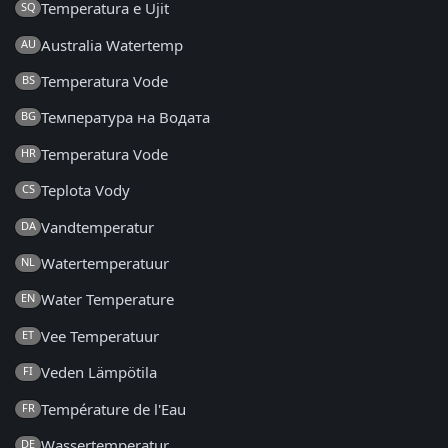
Temperatura e Ujit
SQ
Australia Watertemp
AU
Temperatura Vode
BS
Температура на Водата
BG
Temperatura Vode
HR
Teplota Vody
CS
Vandtemperatur
DA
Watertemperatuur
NL
Water Temperature
EN
Vee Temperatuur
ET
Veden Lämpötila
FI
Température de l'Eau
FR
Wassertemperatur
DE