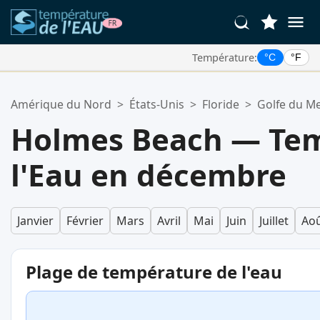
Température:
°C
°F
Vos Lieux Favoris:
Amérique du Nord
>
États-Unis
>
Floride
>
Golfe du M
Votre liste de favoris est vide.
Holmes Beach — Tem
l'Eau en décembre
Janvier
Février
Mars
Avril
Mai
Juin
Juillet
Ao
Plage de température de l'eau