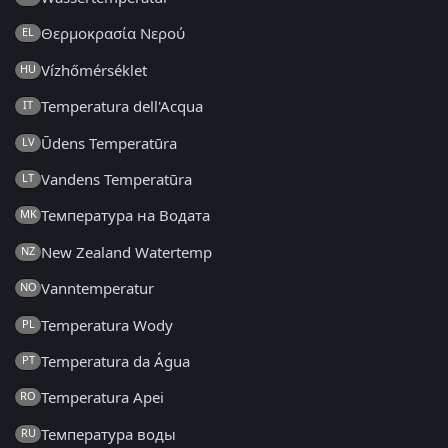
Θερμοκρασία Νερού
EL
Vízhőmérséklet
HU
Temperatura dell'Acqua
IT
Ūdens Temperatūra
LV
Vandens Temperatūra
LT
Температура на Водата
MK
New Zealand Watertemp
NZ
Vanntemperatur
NO
Temperatura Wody
PL
Temperatura da Água
PT
Temperatura Apei
RO
Температура воды
RU