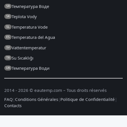
Температура Воде
SR
Teplota Vody
SK
Temperatura Vode
SL
Temperatura del Agua
ES
Vattentemperatur
SV
Su Sıcaklığı
TR
Температура Води
UK
2014 - 2026 © eautemp.com – Tous droits réservés
FAQ
|
Conditions Générales
|
Politique de Confidentialité
|
Contacts