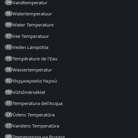
Vandtemperatur
DA
Watertemperatuur
NL
Water Temperature
EN
Vee Temperatuur
ET
Veden Lämpötila
FI
Température de l'Eau
FR
Wassertemperatur
DE
Θερμοκρασία Νερού
EL
Vízhőmérséklet
HU
Temperatura dell'Acqua
IT
Ūdens Temperatūra
LV
Vandens Temperatūra
LT
Температура на Водата
MK