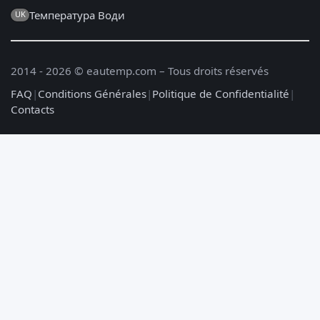
Температура Води
UK
2014 - 2026 © eautemp.com – Tous droits réservés
FAQ
|
Conditions Générales
|
Politique de Confidentialité
|
Contacts