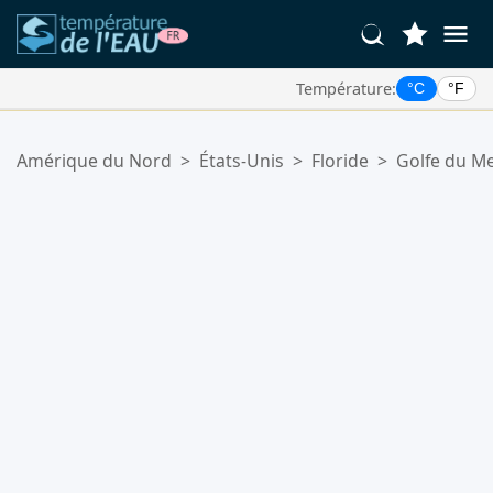
Température:
°C
°F
Vos Lieux Favoris:
Amérique du Nord
>
États-Unis
>
Floride
>
Golfe du M
Votre liste de favoris est vide.