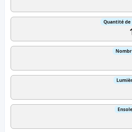
Quantité de 
Nombre
Lumièr
Ensole