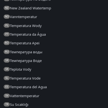
New Zealand Watertemp
NZ
Vanntemperatur
NO
Temperatura Wody
PL
Temperatura da Água
PT
Temperatura Apei
RO
Температура воды
RU
Температура Воде
SR
Teplota Vody
SK
Temperatura Vode
SL
Temperatura del Agua
ES
Vattentemperatur
SV
Su Sıcaklığı
TR