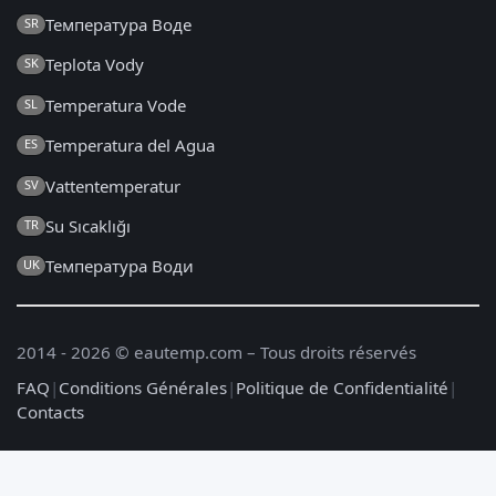
Температура Воде
SR
Teplota Vody
SK
Temperatura Vode
SL
Temperatura del Agua
ES
Vattentemperatur
SV
Su Sıcaklığı
TR
Температура Води
UK
2014 - 2026 © eautemp.com – Tous droits réservés
FAQ
|
Conditions Générales
|
Politique de Confidentialité
|
Contacts