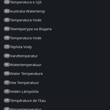
Temperatura e Ujit
SQ
Australia Watertemp
AU
Temperatura Vode
BS
Температура на Водата
BG
Temperatura Vode
HR
Teplota Vody
CS
Vandtemperatur
DA
Watertemperatuur
NL
Water Temperature
EN
Vee Temperatuur
ET
Veden Lämpötila
FI
Température de l'Eau
FR
Wassertemperatur
DE