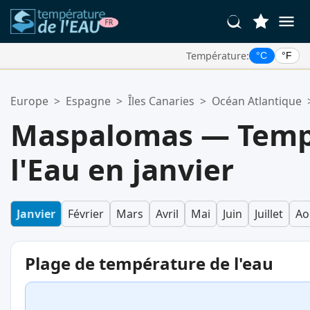
Température:
°C
°F
Vos Lieux Favoris:
Europe
>
Espagne
>
Îles Canaries
>
Océan Atlantique
Votre liste de favoris est vide.
Maspalomas — Temp
l'Eau en janvier
Janvier
Février
Mars
Avril
Mai
Juin
Juillet
Ao
Plage de température de l'eau