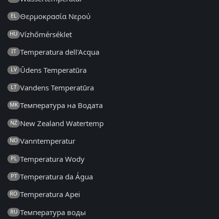
Θερμοκρασία Νερού
EL
Vízhőmérséklet
HU
Temperatura dell'Acqua
IT
Ūdens Temperatūra
LV
Vandens Temperatūra
LT
Температура на Водата
MK
New Zealand Watertemp
NZ
Vanntemperatur
NO
Temperatura Wody
PL
Temperatura da Água
PT
Temperatura Apei
RO
Температура воды
RU