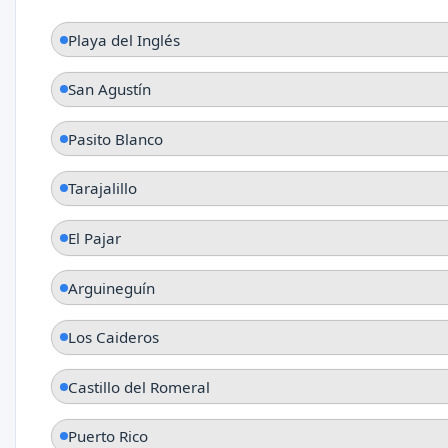
Playa del Inglés
San Agustín
Pasito Blanco
Tarajalillo
El Pajar
Arguineguín
Los Caideros
Castillo del Romeral
Puerto Rico