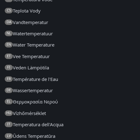
Teplota Vody
CS
Vandtemperatur
DA
Watertemperatuur
NL
Water Temperature
EN
Vee Temperatuur
ET
Veden Lämpötila
FI
Température de l'Eau
FR
Wassertemperatur
DE
Θερμοκρασία Νερού
EL
Vízhőmérséklet
HU
Temperatura dell'Acqua
IT
Ūdens Temperatūra
LV