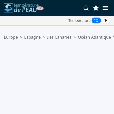
Température:
°C
°F
Vos Lieux Favoris:
Europe
>
Espagne
>
Îles Canaries
>
Océan Atlantique
Votre liste de favoris est vide.