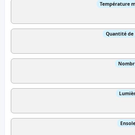
Température mo
Quantité de 
Nombre
Lumièr
Ensole