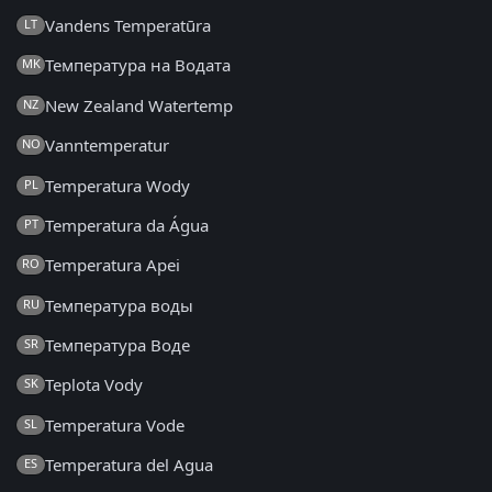
Vandens Temperatūra
LT
Температура на Водата
MK
New Zealand Watertemp
NZ
Vanntemperatur
NO
Temperatura Wody
PL
Temperatura da Água
PT
Temperatura Apei
RO
Температура воды
RU
Температура Воде
SR
Teplota Vody
SK
Temperatura Vode
SL
Temperatura del Agua
ES