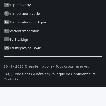
Teplota Vody
SK
Temperatura Vode
SL
Temperatura del Agua
ES
Vattentemperatur
SV
Su Sıcaklığı
TR
Температура Води
UK
2014 - 2026 © eautemp.com – Tous droits réservés
FAQ
|
Conditions Générales
|
Politique de Confidentialité
|
Contacts