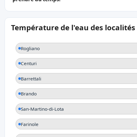
Température de l'eau des localités
Rogliano
Centuri
Barrettali
Brando
San-Martino-di-Lota
Farinole