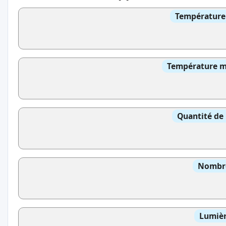
Température 
Température mo
Quantité de 
Nombre
Lumièr