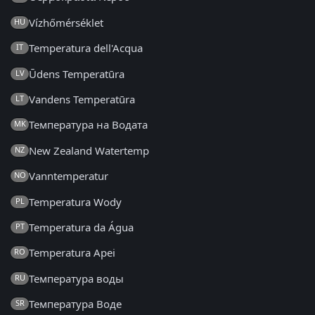
Vízhőmérséklet
HU
Temperatura dell'Acqua
IT
Ūdens Temperatūra
LV
Vandens Temperatūra
LT
Температура на Водата
MK
New Zealand Watertemp
NZ
Vanntemperatur
NO
Temperatura Wody
PL
Temperatura da Água
PT
Temperatura Apei
RO
Температура воды
RU
Температура Воде
SR