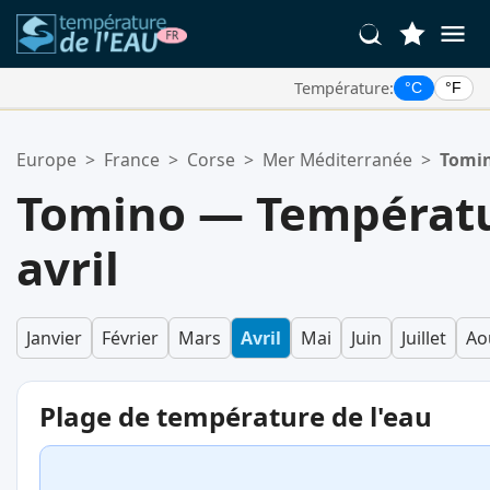
Température:
°C
°F
Vos Lieux Favoris:
Europe
>
France
>
Corse
>
Mer Méditerranée
>
Tomi
Votre liste de favoris est vide.
Tomino — Températur
avril
Janvier
Février
Mars
Avril
Mai
Juin
Juillet
Ao
Plage de température de l'eau