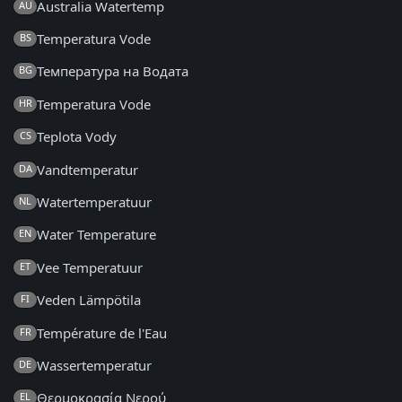
Australia Watertemp
AU
Temperatura Vode
BS
Температура на Водата
BG
Temperatura Vode
HR
Teplota Vody
CS
Vandtemperatur
DA
Watertemperatuur
NL
Water Temperature
EN
Vee Temperatuur
ET
Veden Lämpötila
FI
Température de l'Eau
FR
Wassertemperatur
DE
Θερμοκρασία Νερού
EL