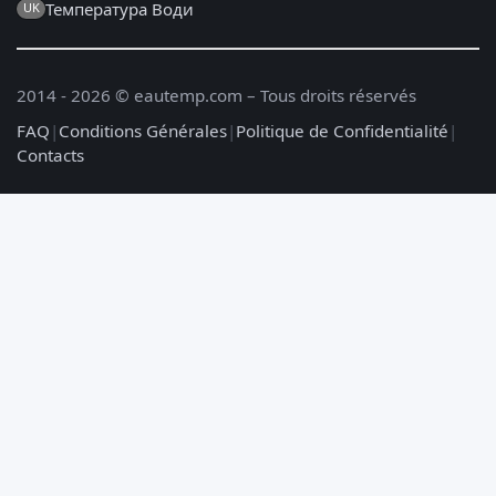
Температура Води
UK
2014 - 2026 © eautemp.com – Tous droits réservés
FAQ
|
Conditions Générales
|
Politique de Confidentialité
|
Contacts