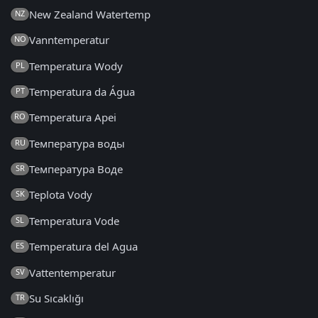
New Zealand Watertemp
NZ
Vanntemperatur
NO
Temperatura Wody
PL
Temperatura da Água
PT
Temperatura Apei
RO
Температура воды
RU
Температура Воде
SR
Teplota Vody
SK
Temperatura Vode
SL
Temperatura del Agua
ES
Vattentemperatur
SV
Su Sıcaklığı
TR