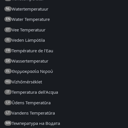
Watertemperatuur
NL
Water Temperature
EN
Vee Temperatuur
ET
Veden Lämpötila
FI
Température de l'Eau
FR
Wassertemperatur
DE
Θερμοκρασία Νερού
EL
Vízhőmérséklet
HU
Temperatura dell'Acqua
IT
Ūdens Temperatūra
LV
Vandens Temperatūra
LT
Температура на Водата
MK