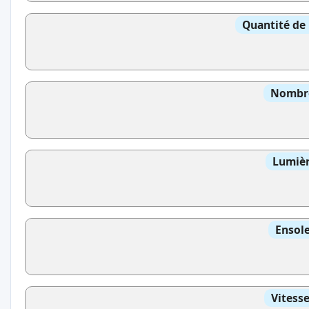
Quantité de 
Nombre
Lumièr
Ensole
Vitess