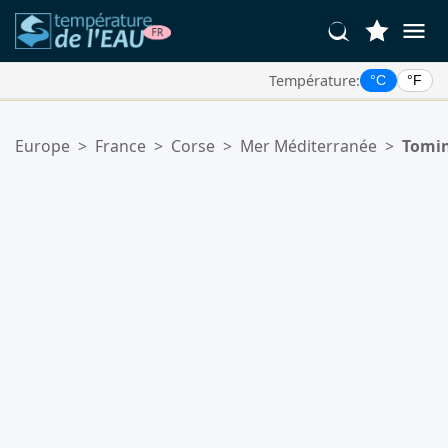
Température:
°C
°F
Vos Lieux Favoris:
Europe
>
France
>
Corse
>
Mer Méditerranée
>
Tomi
Votre liste de favoris est vide.