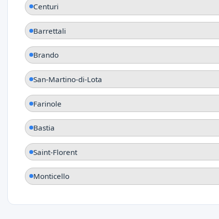
Centuri
Barrettali
Brando
San-Martino-di-Lota
Farinole
Bastia
Saint-Florent
Monticello